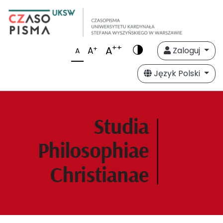
++
A
+
A
Zaloguj
A
Język Polski