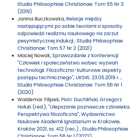
Studia Philosophiae Christianae: Tom 55 Nr 3
(2019)
Janina Buczkowska,
Relacje między
następującymi po sobie teoriami a sposoby
odpowiedzi realizmu naukowego na zarzut
pesymistycznej indukcji
,
Studia Philosophiae
Christianae: Tom 57 Nr 2 (2021)
Maciej Nowak,
Sprawozdanie z konferencji:
"Człowiek i społeczeństwo wobec wyzwań
technologii. Filozoficzno-kulturowe aspekty
postępu technicznego", UKSW, 23.05.2019 r.
,
Studia Philosophiae Christianae: Tom 56 Nr 1
(2020)
Waldemar Filipek,
Piotr Duchliński, Grzegorz
Hołub (red.), "Ulepszanie poznawcze człowieka.
Perspektywa filozoficzna", Wydawnictwo
Naukowe Akademii Ignatianum w Krakowie,
Kraków 2021, ss. 412 (rec.)
,
Studia Philosophiae
Christianae: Tom 58 Nr 1 (2022)