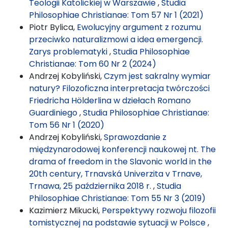
Teologii Katolickiej w Warszawie
,
Studia
Philosophiae Christianae: Tom 57 Nr 1 (2021)
Piotr Bylica,
Ewolucyjny argument z rozumu
przeciwko naturalizmowi a idea emergencji.
Zarys problematyki
,
Studia Philosophiae
Christianae: Tom 60 Nr 2 (2024)
Andrzej Kobyliński,
Czym jest sakralny wymiar
natury? Filozoficzna interpretacja twórczości
Friedricha Hölderlina w dziełach Romano
Guardiniego
,
Studia Philosophiae Christianae:
Tom 56 Nr 1 (2020)
Andrzej Kobyliński,
Sprawozdanie z
międzynarodowej konferencji naukowej nt. The
drama of freedom in the Slavonic world in the
20th century, Trnavská Univerzita v Trnave,
Trnawa, 25 października 2018 r.
,
Studia
Philosophiae Christianae: Tom 55 Nr 3 (2019)
Kazimierz Mikucki,
Perspektywy rozwoju filozofii
tomistycznej na podstawie sytuacji w Polsce
,