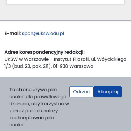
E-mail:
spch@uksw.edu.pl
Adres korespondencyjny redakcji:
UKSW w Warszawie - Instytut Filozofii, ul. Wóycickiego
1/3 (bud. 23, pok. 211), 01-938 Warszawa
Wydawca:
Ta strona używa pliki
Odrzuć
Akceptuj
Wydawnictwo Naukowe UKSW, ul. Dewajtis 5, domek
cookie dla prawidłowego
nr 2, 01-815 Warszawa
działania, aby korzystać w
Strona WWW Wydawnictwa
pełni z portalu należy
e-mail:
wydawnictwo@uksw.edu.pl
zaakceptować pliki
cookie.