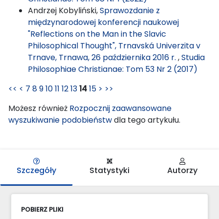
Andrzej Kobyliński,
Sprawozdanie z
międzynarodowej konferencji naukowej
"Reflections on the Man in the Slavic
Philosophical Thought", Trnavská Univerzita v
Trnave, Trnawa, 26 października 2016 r.
,
Studia
Philosophiae Christianae: Tom 53 Nr 2 (2017)
<<
<
7
8
9
10
11
12
13
14
15
>
>>
Możesz również
Rozpocznij zaawansowane
wyszukiwanie podobieństw
dla tego artykułu.
Szczegóły
Statystyki
Autorzy
POBIERZ PLIKI