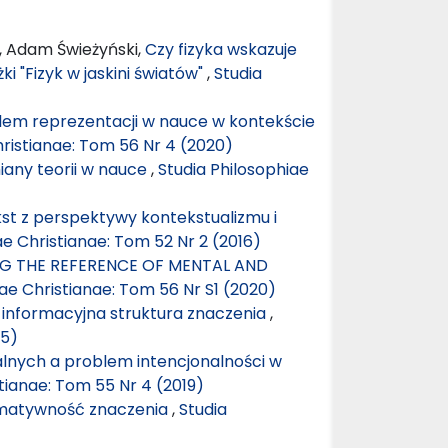
, Adam Świeżyński,
Czy fizyka wskazuje
ki "Fizyk w jaskini światów"
,
Studia
blem reprezentacji w nauce w kontekście
hristianae: Tom 56 Nr 4 (2020)
any teorii w nauce
,
Studia Philosophiae
st z perspektywy kontekstualizmu i
ae Christianae: Tom 52 Nr 2 (2016)
G THE REFERENCE OF MENTAL AND
iae Christianae: Tom 56 Nr S1 (2020)
informacyjna struktura znaczenia
,
15)
alnych a problem intencjonalności w
tianae: Tom 55 Nr 4 (2019)
ormatywność znaczenia
,
Studia