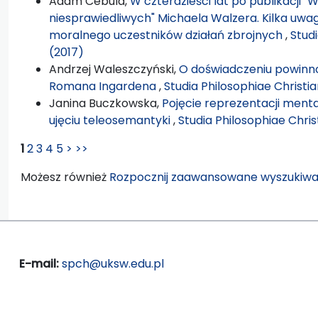
Adam Cebula,
W czterdzieści lat po publikacji "
niesprawiedliwych" Michaela Walzera. Kilka uw
moralnego uczestników działań zbrojnych
,
Stud
(2017)
Andrzej Waleszczyński,
O doświadczeniu powinno
Romana Ingardena
,
Studia Philosophiae Christi
Janina Buczkowska,
Pojęcie reprezentacji ment
ujęciu teleosemantyki
,
Studia Philosophiae Chris
1
2
3
4
5
>
>>
Możesz również
Rozpocznij zaawansowane wyszukiwa
E-mail:
spch@uksw.edu.pl