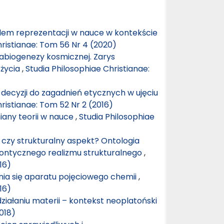
blem reprezentacji w nauce w kontekście
hristianae: Tom 56 Nr 4 (2020)
 abiogenezy kosmicznej. Zarys
 życia
,
Studia Philosophiae Christianae:
 decyzji do zagadnień etycznych w ujęciu
ristianae: Tom 52 Nr 2 (2016)
any teorii w nauce
,
Studia Philosophiae
 czy strukturalny aspekt? Ontologia
ontycznego realizmu strukturalnego
,
16)
nia się aparatu pojęciowego chemii
,
16)
ziałaniu materii – kontekst neoplatoński
018)