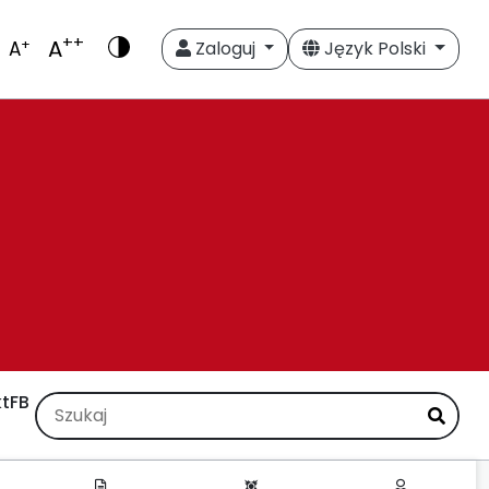
++
A
+
A
Zaloguj
Język Polski
t
FB