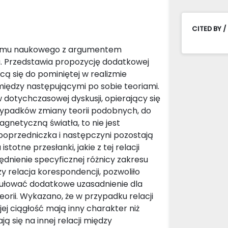
CITED BY /
alizmu naukowego z argumentem
cia. Przedstawia propozycję dodatkowej
ą się do pominiętej w realizmie
 między następującymi po sobie teoriami.
dotychczasowej dyskusji, opierający się
przypadków zmiany teorii podobnych, do
agnetyczną światła, to nie jest
poprzedniczka i następczyni pozostają
totne przesłanki, jakie z tej relacji
ędnienie specyficznej różnicy zakresu
y relacja korespondencji, pozwoliło
rmułować dodatkowe uzasadnienie dla
orii. Wykazano, że w przypadku relacji
ej ciągłość mają inny charakter niż
ają się na innej relacji między