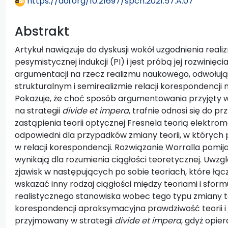
https://doi.org/10.21697/spch.2021.57.A.07
Abstrakt
Artykuł nawiązuje do dyskusji wokół uzgodnienia re
pesymistycznej indukcji (PI) i jest próbą jej rozwinię
argumentacji na rzecz realizmu naukowego, odwołując
strukturalnym i semirealizmie relacji korespondencji
Pokazuje, że choć sposób argumentowania przyjęty w 
na strategii
divide et impera
, trafnie odnosi się do 
zastąpienia teorii optycznej Fresnela teorią elektrom
odpowiedni dla przypadków zmiany teorii, w których 
w relacji korespondencji. Rozwiązanie Worralla pomija is
wynikają dla rozumienia ciągłości teoretycznej. Uwzgl
zjawisk w następujących po sobie teoriach, które łącz
wskazać inny rodzaj ciągłości między teoriami i sfo
realistycznego stanowiska wobec tego typu zmiany te
korespondencji aproksymacyjna prawdziwość teorii i j
przyjmowany w strategii
divide et impera
, gdyż opier