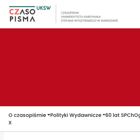
O czasopiśmie
Polityki Wydawnicze
60 lat SPCh
Og
X