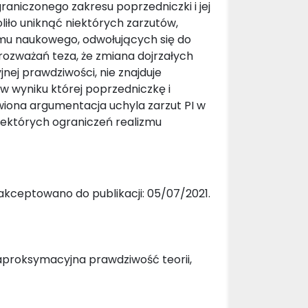
raniczonego zakresu poprzedniczki i jej
iło uniknąć niektórych zarzutów,
u naukowego, odwołujących się do
rozważań teza, że zmiana dojrzałych
nej prawdziwości, nie znajduje
w wyniku której poprzedniczkę i
wiona argumentacja uchyla zarzut PI w
niektórych ograniczeń realizmu
akceptowano do publikacji: 05/07/2021.
, aproksymacyjna prawdziwość teorii,