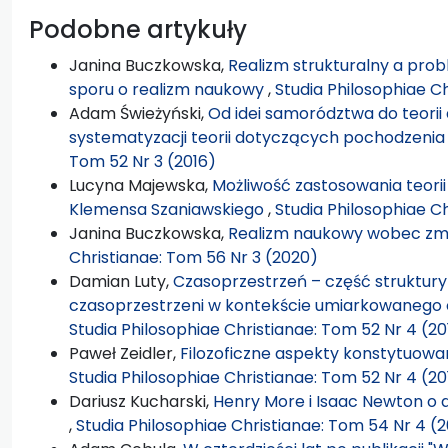
Podobne artykuły
Janina Buczkowska,
Realizm strukturalny a pro
sporu o realizm naukowy
,
Studia Philosophiae C
Adam Świeżyński,
Od idei samorództwa do teorii
systematyzacji teorii dotyczących pochodzenia
Tom 52 Nr 3 (2016)
Lucyna Majewska,
Możliwość zastosowania teorii
Klemensa Szaniawskiego
,
Studia Philosophiae Ch
Janina Buczkowska,
Realizm naukowy wobec zmi
Christianae: Tom 56 Nr 3 (2020)
Damian Luty,
Czasoprzestrzeń – część struktury
czasoprzestrzeni w kontekście umiarkowanego 
Studia Philosophiae Christianae: Tom 52 Nr 4 (20
Paweł Zeidler,
Filozoficzne aspekty konstytuowa
Studia Philosophiae Christianae: Tom 52 Nr 4 (20
Dariusz Kucharski,
Henry More i Isaac Newton o d
,
Studia Philosophiae Christianae: Tom 54 Nr 4 (2