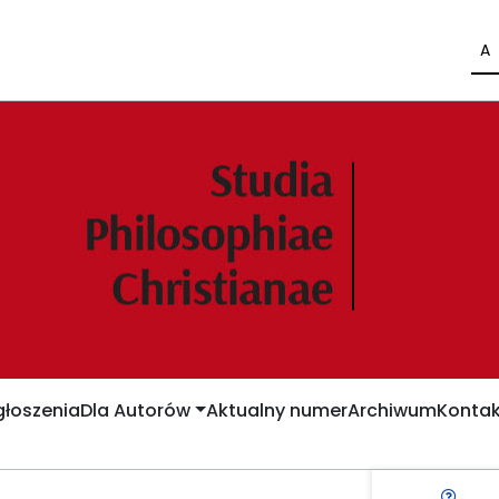
A
łoszenia
Dla Autorów
Aktualny numer
Archiwum
Kontak