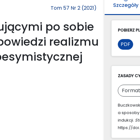
Szczegóły
Tom 57 Nr 2 (2021)
ującymi po sobie
POBIERZ PL
powiedzi realizmu
PDF
pesymistycznej
ZASADY C
Format
Buczkowska
a sposoby
indukcji.
St
https://doi