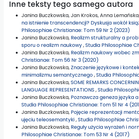
Inne teksty tego samego autora
Janina Buczkowska, Jan Krokos, Anna Lemańska
na istnienie transcendencji? Dyskusja wokół książ
Philosophiae Christianae: Tom 59 Nr 2 (2023)
Janina Buczkowska,
Realizm strukturalny a pro
sporu o realizm naukowy
,
Studia Philosophiae C
Janina Buczkowska,
Realizm naukowy wobec zmi
Christianae: Tom 56 Nr 3 (2020)
Janina Buczkowska,
Znaczenie językowe i kontek
minimalizmu semantycznego
,
Studia Philosophi
Janina Buczkowska,
SOME REMARKS CONCERNIN
LANGUAGE REPRESENTATIONS
,
Studia Philosoph
Janina Buczkowska,
Poznawcza geneza języka a 
Studia Philosophiae Christianae: Tom 51 Nr 4 (20
Janina Buczkowska,
Pojęcie reprezentacji ment
ujęciu teleosemantyki
,
Studia Philosophiae Chris
Janina Buczkowska,
Reguły użycia wyrażeń i n
Philosophiae Christianae: Tom 53 Nr 4 (2017)