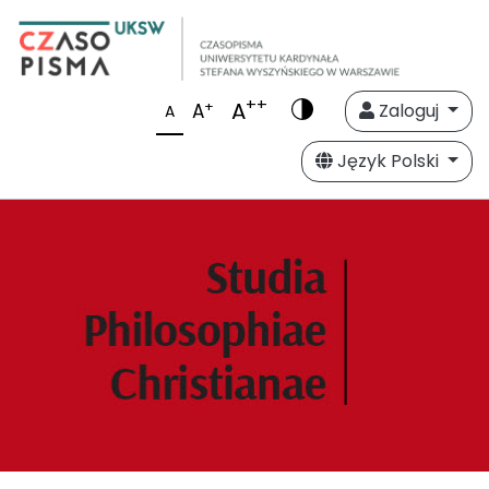
++
A
+
A
Zaloguj
A
Język Polski