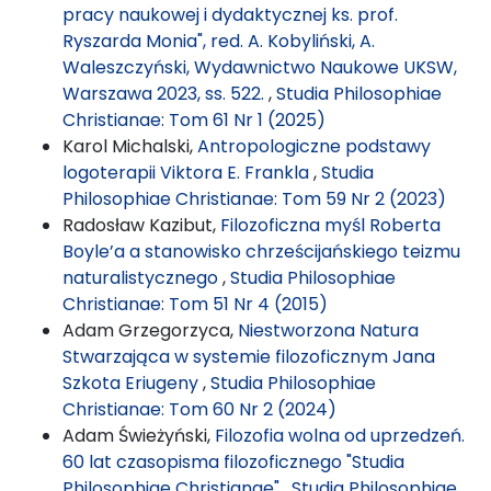
pracy naukowej i dydaktycznej ks. prof.
Ryszarda Monia", red. A. Kobyliński, A.
Waleszczyński, Wydawnictwo Naukowe UKSW,
Warszawa 2023, ss. 522.
,
Studia Philosophiae
Christianae: Tom 61 Nr 1 (2025)
Karol Michalski,
Antropologiczne podstawy
logoterapii Viktora E. Frankla
,
Studia
Philosophiae Christianae: Tom 59 Nr 2 (2023)
Radosław Kazibut,
Filozoficzna myśl Roberta
Boyle’a a stanowisko chrześcijańskiego teizmu
naturalistycznego
,
Studia Philosophiae
Christianae: Tom 51 Nr 4 (2015)
Adam Grzegorzyca,
Niestworzona Natura
Stwarzająca w systemie filozoficznym Jana
Szkota Eriugeny
,
Studia Philosophiae
Christianae: Tom 60 Nr 2 (2024)
Adam Świeżyński,
Filozofia wolna od uprzedzeń.
60 lat czasopisma filozoficznego "Studia
Philosophiae Christianae"
,
Studia Philosophiae