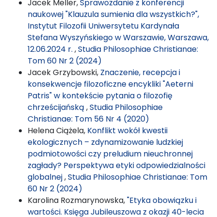
Jacek Meller,
Sprawozdanie z konferencji
naukowej "Klauzula sumienia dla wszystkich?",
Instytut Filozofii Uniwersytetu Kardynała
Stefana Wyszyńskiego w Warszawie, Warszawa,
12.06.2024 r.
,
Studia Philosophiae Christianae:
Tom 60 Nr 2 (2024)
Jacek Grzybowski,
Znaczenie, recepcja i
konsekwencje filozoficzne encykliki "Aeterni
Patris" w kontekście pytania o filozofię
chrześcijańską
,
Studia Philosophiae
Christianae: Tom 56 Nr 4 (2020)
Helena Ciążela,
Konflikt wokół kwestii
ekologicznych – zdynamizowanie ludzkiej
podmiotowości czy preludium nieuchronnej
zagłady? Perspektywa etyki odpowiedzialności
globalnej
,
Studia Philosophiae Christianae: Tom
60 Nr 2 (2024)
Karolina Rozmarynowska,
"Etyka obowiązku i
wartości. Księga Jubileuszowa z okazji 40-lecia