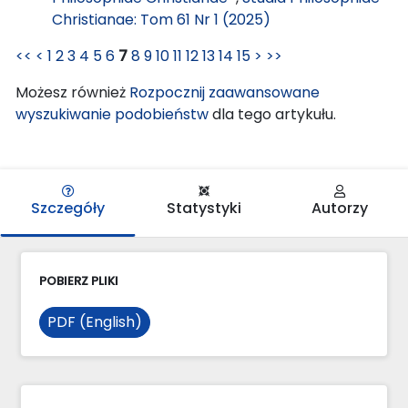
Christianae: Tom 61 Nr 1 (2025)
<<
<
1
2
3
4
5
6
7
8
9
10
11
12
13
14
15
>
>>
Możesz również
Rozpocznij zaawansowane
wyszukiwanie podobieństw
dla tego artykułu.
Szczegóły
Statystyki
Autorzy
POBIERZ PLIKI
PDF (English)