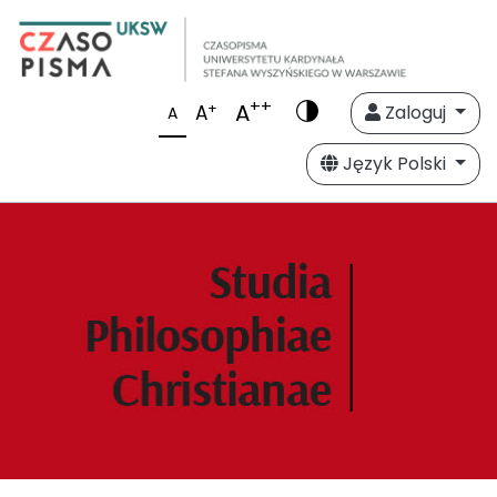
++
A
+
A
Zaloguj
A
Język Polski