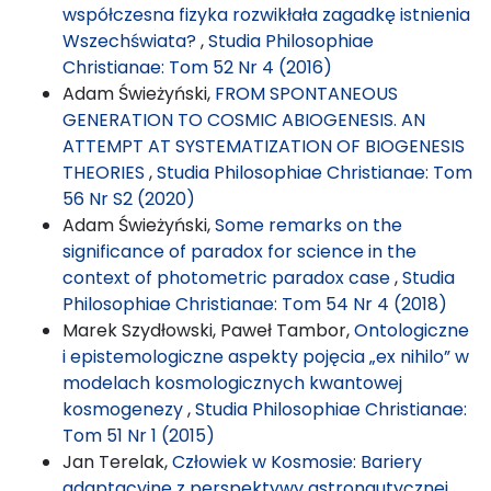
współczesna fizyka rozwikłała zagadkę istnienia
Wszechświata?
,
Studia Philosophiae
Christianae: Tom 52 Nr 4 (2016)
Adam Świeżyński,
FROM SPONTANEOUS
GENERATION TO COSMIC ABIOGENESIS. AN
ATTEMPT AT SYSTEMATIZATION OF BIOGENESIS
THEORIES
,
Studia Philosophiae Christianae: Tom
56 Nr S2 (2020)
Adam Świeżyński,
Some remarks on the
significance of paradox for science in the
context of photometric paradox case
,
Studia
Philosophiae Christianae: Tom 54 Nr 4 (2018)
Marek Szydłowski, Paweł Tambor,
Ontologiczne
i epistemologiczne aspekty pojęcia „ex nihilo” w
modelach kosmologicznych kwantowej
kosmogenezy
,
Studia Philosophiae Christianae:
Tom 51 Nr 1 (2015)
Jan Terelak,
Człowiek w Kosmosie: Bariery
adaptacyjne z perspektywy astronautycznej
,