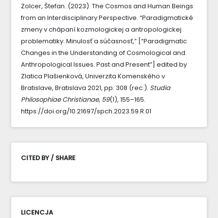
Zolcer, Štefan. (2023). The Cosmos and Human Beings
from an Interdisciplinary Perspective. “Paradigmatické
zmeny v chápaní kozmologickej a antropologickej
problematiky. Minulosť a súčasnosť,” [“Paradigmatic
Changes in the Understanding of Cosmological and
Anthropological Issues. Past and Present”] edited by
Zlatica Plašienková, Univerzita Komenského v
Bratislave, Bratislava 2021, pp. 308 (rec.).
Studia
Philosophiae Christianae
,
59
(1), 155–165.
https://doi.org/10.21697/spch.2023.59.R.01
CITED BY / SHARE
LICENCJA