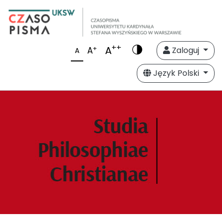
++
A
+
A
Zaloguj
A
Język Polski