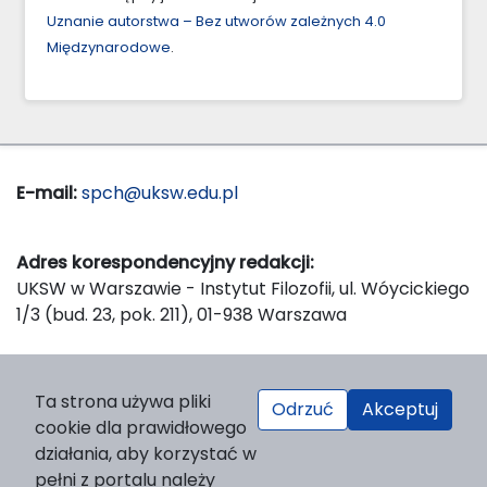
Uznanie autorstwa – Bez utworów zależnych 4.0
Międzynarodowe
.
E-mail:
spch@uksw.edu.pl
Adres korespondencyjny redakcji:
UKSW w Warszawie - Instytut Filozofii, ul. Wóycickiego
1/3 (bud. 23, pok. 211), 01-938 Warszawa
Wydawca:
Ta strona używa pliki
Odrzuć
Akceptuj
Wydawnictwo Naukowe UKSW, ul. Dewajtis 5, domek
cookie dla prawidłowego
nr 2, 01-815 Warszawa
działania, aby korzystać w
Strona WWW Wydawnictwa
pełni z portalu należy