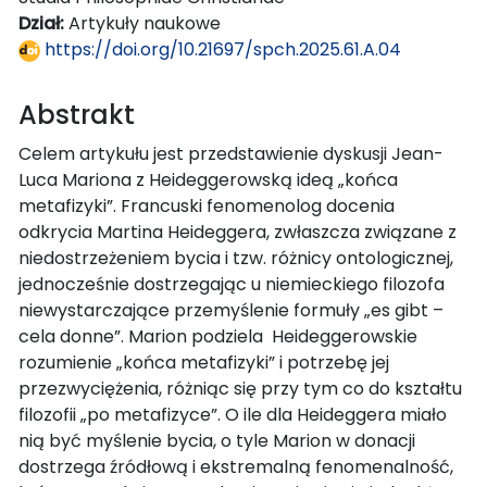
Dział:
Artykuły naukowe
https://doi.org/10.21697/spch.2025.61.A.04
Abstrakt
Celem artykułu jest przedstawienie dyskusji Jean-
Luca Mariona z Heideggerowską ideą „końca
metafizyki”. Francuski fenomenolog docenia
odkrycia Martina Heideggera, zwłaszcza związane z
niedostrzeżeniem bycia i tzw. różnicy ontologicznej,
jednocześnie dostrzegając u niemieckiego filozofa
niewystarczające przemyślenie formuły „es gibt –
cela donne”. Marion podziela Heideggerowskie
rozumienie „końca metafizyki” i potrzebę jej
przezwyciężenia, różniąc się przy tym co do kształtu
filozofii „po metafizyce”. O ile dla Heideggera miało
nią być myślenie bycia, o tyle Marion w donacji
dostrzega źródłową i ekstremalną fenomenalność,