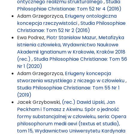
ontycznego realizmu strukturalnego
,
Studia
Philosophiae Christianae: Tom 52 Nr 4 (2016)
Adam Grzegorzyca,
Eriugeny ontologiczna
koncepcja rzeczywistości
,
Studia Philosophiae
Christianae: Tom 52 Nr 2 (2016)
Ewa Podrez,
Piotr Stanisław Mazur, Metafizyka
istnienia człowieka, Wydawnictwo Naukowe
Akademii Ignatianum w Krakowie, Kraków 2018
(rec.)
,
Studia Philosophiae Christianae: Tom 56
Nr 1 (2020)
Adam Grzegorzyca,
Eriugeny koncepcja
stworzenia wszystkiego z niczego w człowieku
,
Studia Philosophiae Christianae: Tom 55 Nr 1
(2019)
Jacek Grzybowski,
(rec.) Dawid Lipski, Jan
Peckham i Tomasz z Akwinu. Spór o jedność
formy substancjalnej w człowieku, seria: Opera
philosophorum medii aevi (textus et studia),
tom 15, Wydawnictwo Uniwersytetu Kardynała