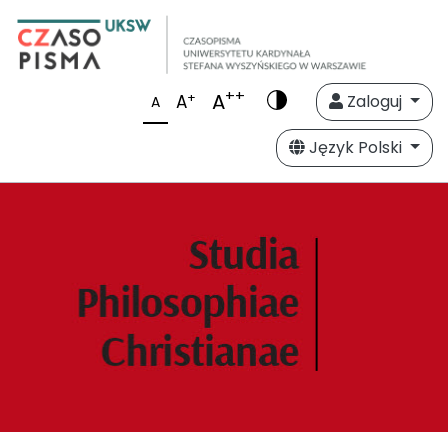
++
A
+
A
Zaloguj
A
Język Polski