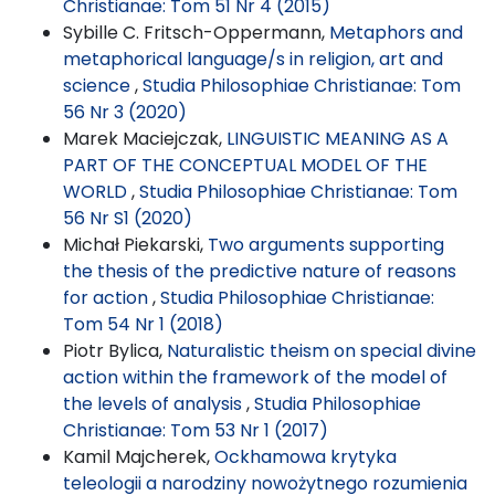
Christianae: Tom 51 Nr 4 (2015)
Sybille C. Fritsch-Oppermann,
Metaphors and
metaphorical language/s in religion, art and
science
,
Studia Philosophiae Christianae: Tom
56 Nr 3 (2020)
Marek Maciejczak,
LINGUISTIC MEANING AS A
PART OF THE CONCEPTUAL MODEL OF THE
WORLD
,
Studia Philosophiae Christianae: Tom
56 Nr S1 (2020)
Michał Piekarski,
Two arguments supporting
the thesis of the predictive nature of reasons
for action
,
Studia Philosophiae Christianae:
Tom 54 Nr 1 (2018)
Piotr Bylica,
Naturalistic theism on special divine
action within the framework of the model of
the levels of analysis
,
Studia Philosophiae
Christianae: Tom 53 Nr 1 (2017)
Kamil Majcherek,
Ockhamowa krytyka
teleologii a narodziny nowożytnego rozumienia