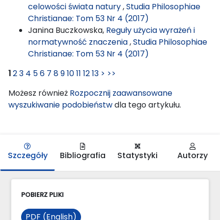
celowości świata natury
,
Studia Philosophiae
Christianae: Tom 53 Nr 4 (2017)
Janina Buczkowska,
Reguły użycia wyrażeń i
normatywność znaczenia
,
Studia Philosophiae
Christianae: Tom 53 Nr 4 (2017)
1
2
3
4
5
6
7
8
9
10
11
12
13
>
>>
Możesz również
Rozpocznij zaawansowane
wyszukiwanie podobieństw
dla tego artykułu.
Szczegóły
Bibliografia
Statystyki
Autorzy
POBIERZ PLIKI
PDF (English)