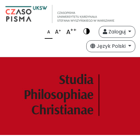
++
A
+
A
Zaloguj
A
Język Polski