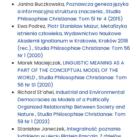
Janina Buczkowska,
Poznawcza geneza języka
a informacyjna struktura znaczenia
,
Studia
Philosophiae Christianae: Tom 51 Nr 4 (2015)
Ewa Podrez,
Piotr Stanisław Mazur, Metafizyka
istnienia człowieka, Wydawnictwo Naukowe
Akademii Ignatianum w Krakowie, Kraków 2018
(rec.)
,
Studia Philosophiae Christianae: Tom 56
Nr 1 (2020)
Marek Maciejczak,
LINGUISTIC MEANING AS A
PART OF THE CONCEPTUAL MODEL OF THE
WORLD
,
Studia Philosophiae Christianae: Tom
56 Nr S1 (2020)
Richard St’ahel,
Industrial and Environmental
Democracies as Models of a Politically
Organized Relationship Between Society and
Nature
,
Studia Philosophiae Christianae: Tom
59 Nr 1 (2023)
Stanisław Janeczek,
Integralność poznania
ludzkiego w ujęciu Błażeja Pascala. Z dziejów