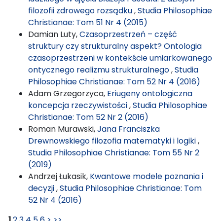
filozofii zdrowego rozsądku
,
Studia Philosophiae
Christianae: Tom 51 Nr 4 (2015)
Damian Luty,
Czasoprzestrzeń – część
struktury czy strukturalny aspekt? Ontologia
czasoprzestrzeni w kontekście umiarkowanego
ontycznego realizmu strukturalnego
,
Studia
Philosophiae Christianae: Tom 52 Nr 4 (2016)
Adam Grzegorzyca,
Eriugeny ontologiczna
koncepcja rzeczywistości
,
Studia Philosophiae
Christianae: Tom 52 Nr 2 (2016)
Roman Murawski,
Jana Franciszka
Drewnowskiego filozofia matematyki i logiki
,
Studia Philosophiae Christianae: Tom 55 Nr 2
(2019)
Andrzej Łukasik,
Kwantowe modele poznania i
decyzji
,
Studia Philosophiae Christianae: Tom
52 Nr 4 (2016)
1
2
3
4
5
6
>
>>