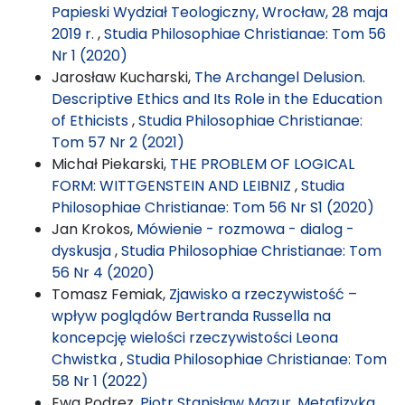
Papieski Wydział Teologiczny, Wrocław, 28 maja
2019 r.
,
Studia Philosophiae Christianae: Tom 56
Nr 1 (2020)
Jarosław Kucharski,
The Archangel Delusion.
Descriptive Ethics and Its Role in the Education
of Ethicists
,
Studia Philosophiae Christianae:
Tom 57 Nr 2 (2021)
Michał Piekarski,
THE PROBLEM OF LOGICAL
FORM: WITTGENSTEIN AND LEIBNIZ
,
Studia
Philosophiae Christianae: Tom 56 Nr S1 (2020)
Jan Krokos,
Mówienie - rozmowa - dialog -
dyskusja
,
Studia Philosophiae Christianae: Tom
56 Nr 4 (2020)
Tomasz Femiak,
Zjawisko a rzeczywistość –
wpływ poglądów Bertranda Russella na
koncepcję wielości rzeczywistości Leona
Chwistka
,
Studia Philosophiae Christianae: Tom
58 Nr 1 (2022)
Ewa Podrez,
Piotr Stanisław Mazur, Metafizyka