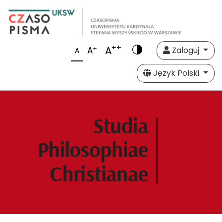
++
A
+
A
Zaloguj
A
Język Polski