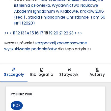
istnienia człowieka, Wydawnictwo Naukowe
Akademii Ignatianum w Krakowie, Kraków 2018
(rec.)
,
Studia Philosophiae Christianae: Tom 56
Nr 1 (2020)
<<
<
11
12
13
14
15
16
17
18
19
20
21
22
23
>
>>
Możesz również
Rozpocznij zaawansowane
wyszukiwanie podobieństw
dla tego artykułu.
Szczegóły
Bibliografia
Statystyki
Autorzy
POBIERZ PLIKI
PDF