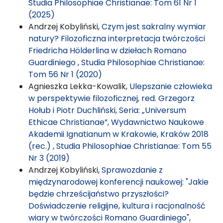
Studia Philosophiae Christianae: Tom 61 Nr 1
(2025)
Andrzej Kobyliński,
Czym jest sakralny wymiar
natury? Filozoficzna interpretacja twórczości
Friedricha Hölderlina w dziełach Romano
Guardiniego
,
Studia Philosophiae Christianae:
Tom 56 Nr 1 (2020)
Agnieszka Lekka-Kowalik,
Ulepszanie człowieka
w perspektywie filozoficznej, red. Grzegorz
Hołub i Piotr Duchliński, Seria: „Universum
Ethicae Christianae”, Wydawnictwo Naukowe
Akademii Ignatianum w Krakowie, Kraków 2018
(rec.)
,
Studia Philosophiae Christianae: Tom 55
Nr 3 (2019)
Andrzej Kobyliński,
Sprawozdanie z
międzynarodowej konferencji naukowej: "Jakie
będzie chrześcijaństwo przyszłości?
Doświadczenie religijne, kultura i racjonalność
wiary w twórczości Romano Guardiniego",