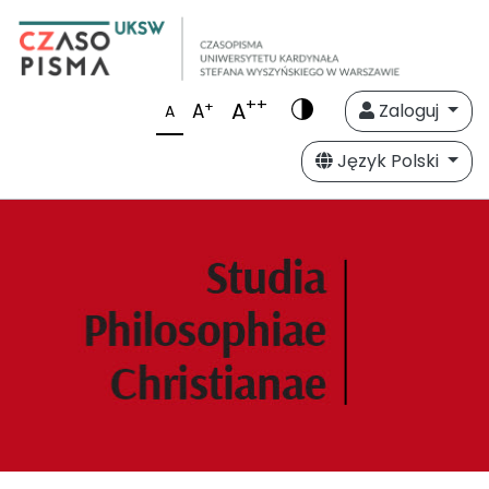
++
A
+
A
Zaloguj
A
Język Polski