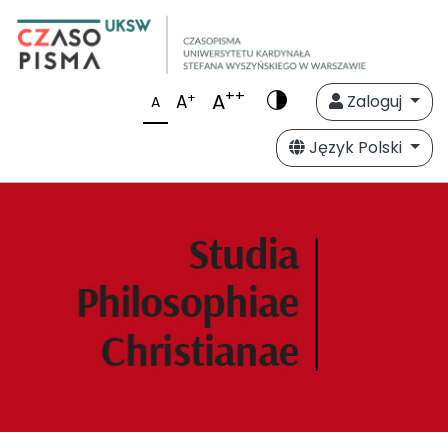
++
A
+
A
Zaloguj
A
Język Polski