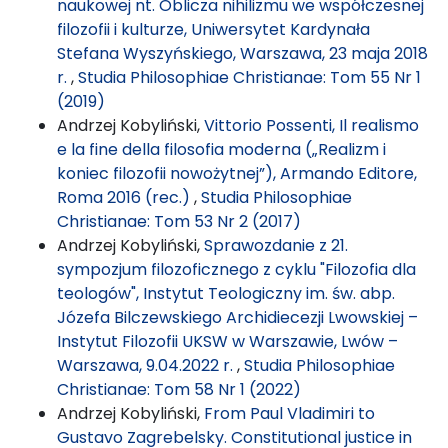
naukowej nt. Oblicza nihilizmu we współczesnej
filozofii i kulturze, Uniwersytet Kardynała
Stefana Wyszyńskiego, Warszawa, 23 maja 2018
r.
,
Studia Philosophiae Christianae: Tom 55 Nr 1
(2019)
Andrzej Kobyliński,
Vittorio Possenti, Il realismo
e la fine della filosofia moderna („Realizm i
koniec filozofii nowożytnej”), Armando Editore,
Roma 2016 (rec.)
,
Studia Philosophiae
Christianae: Tom 53 Nr 2 (2017)
Andrzej Kobyliński,
Sprawozdanie z 21.
sympozjum filozoficznego z cyklu "Filozofia dla
teologów", Instytut Teologiczny im. św. abp.
Józefa Bilczewskiego Archidiecezji Lwowskiej –
Instytut Filozofii UKSW w Warszawie, Lwów –
Warszawa, 9.04.2022 r.
,
Studia Philosophiae
Christianae: Tom 58 Nr 1 (2022)
Andrzej Kobyliński,
From Paul Vladimiri to
Gustavo Zagrebelsky. Constitutional justice in