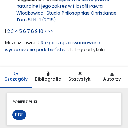
naturalne i jego zakres w filozofii Pawła
Włodkowica
,
Studia Philosophiae Christianae:
Tom 51 Nr 1 (2015)
1
2
3
4
5
6
7
8
9
10
>
>>
Możesz również
Rozpocznij zaawansowane
wyszukiwanie podobieństw
dla tego artykułu.
Szczegóły
Bibliografia
Statystyki
Autorzy
POBIERZ PLIKI
PDF