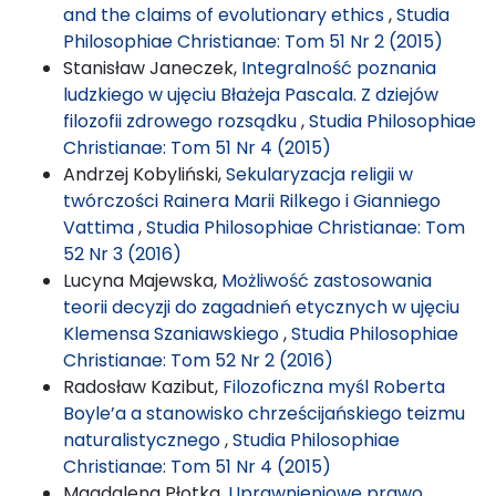
and the claims of evolutionary ethics
,
Studia
Philosophiae Christianae: Tom 51 Nr 2 (2015)
Stanisław Janeczek,
Integralność poznania
ludzkiego w ujęciu Błażeja Pascala. Z dziejów
filozofii zdrowego rozsądku
,
Studia Philosophiae
Christianae: Tom 51 Nr 4 (2015)
Andrzej Kobyliński,
Sekularyzacja religii w
twórczości Rainera Marii Rilkego i Gianniego
Vattima
,
Studia Philosophiae Christianae: Tom
52 Nr 3 (2016)
Lucyna Majewska,
Możliwość zastosowania
teorii decyzji do zagadnień etycznych w ujęciu
Klemensa Szaniawskiego
,
Studia Philosophiae
Christianae: Tom 52 Nr 2 (2016)
Radosław Kazibut,
Filozoficzna myśl Roberta
Boyle’a a stanowisko chrześcijańskiego teizmu
naturalistycznego
,
Studia Philosophiae
Christianae: Tom 51 Nr 4 (2015)
Magdalena Płotka,
Uprawnieniowe prawo