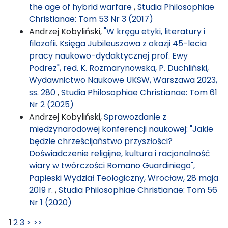
the age of hybrid warfare
,
Studia Philosophiae
Christianae: Tom 53 Nr 3 (2017)
Andrzej Kobyliński,
"W kręgu etyki, literatury i
filozofii. Księga Jubileuszowa z okazji 45-lecia
pracy naukowo-dydaktycznej prof. Ewy
Podrez", red. K. Rozmarynowska, P. Duchliński,
Wydawnictwo Naukowe UKSW, Warszawa 2023,
ss. 280
,
Studia Philosophiae Christianae: Tom 61
Nr 2 (2025)
Andrzej Kobyliński,
Sprawozdanie z
międzynarodowej konferencji naukowej: "Jakie
będzie chrześcijaństwo przyszłości?
Doświadczenie religijne, kultura i racjonalność
wiary w twórczości Romano Guardiniego",
Papieski Wydział Teologiczny, Wrocław, 28 maja
2019 r.
,
Studia Philosophiae Christianae: Tom 56
Nr 1 (2020)
1
2
3
>
>>