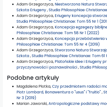
Adam Grzegorzyca,
Niestworzona Natura Stwarz
Szkota Eriugeny
,
Studia Philosophiae Christiana
Adam Grzegorzyca,
Eriugeny koncepcja stworze
Studia Philosophiae Christianae: Tom 55 Nr 1 (20
Adam Grzegorzyca,
Koncepcja egzegezy biblijn
Philosophiae Christianae: Tom 58 Nr 1 (2022)
Adam Grzegorzyca,
Koncepcja przebóstwienia 
Philosophiae Christianae: Tom 55 Nr 4 (2019)
Adam Grzegorzyca,
Stworzona Natura Stwarzają
Szkota
,
Studia Philosophiae Christianae: Tom 61 
Adam Grzegorzyca,
Platońskie idee i Eriugeny 
przyczynowości i poznawalności
,
Studia Philoso
Podobne artykuły
Magdalena Płotka,
Czy przedmiotem radości moż
Piotr Lombard, Bonawentura o "usus" i "fruitio"
,
S
Nr 3 (2019)
Marian Jaworski,
Antropologiczne podstawy modli