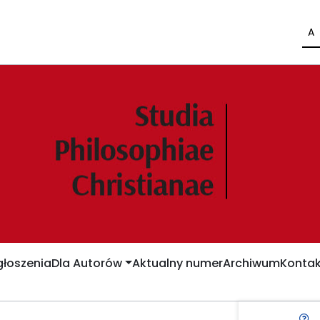
A
łoszenia
Dla Autorów
Aktualny numer
Archiwum
Kontak