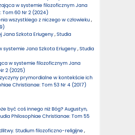
ająca w systemie filozoficznym Jana
e: Tom 60 Nr 2 (2024)
nia wszystkiego z niczego w człowieku
,
19)
ej Jana Szkota Eriugeny
,
Studia
w systemie Jana Szkota Eriugeny
,
Studia
ca w systemie filozoficznym Jana
Nr 2 (2025)
przyczyny prymordialne w kontekście ich
phiae Christianae: Tom 53 Nr 4 (2017)
e być coś innego niż Bóg? Augustyn,
tudia Philosophiae Christianae: Tom 55
twy. Studium filozoficzno-religijne
,