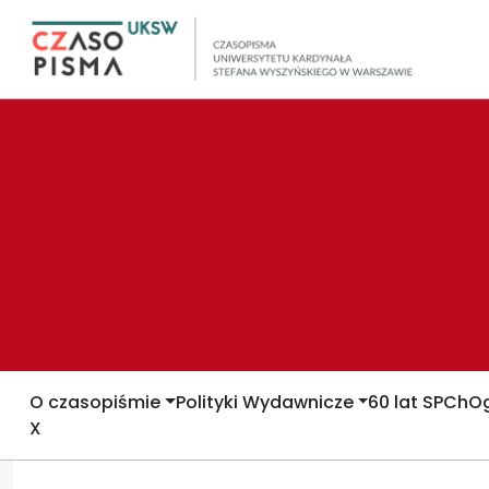
O czasopiśmie
Polityki Wydawnicze
60 lat SPCh
Og
X