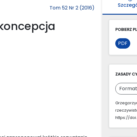
Szczeg
Tom 52 Nr 2 (2016)
 koncepcja
POBIERZ PL
PDF
ZASADY C
Format
Grzegorzyc
rzeczywist
https://doi