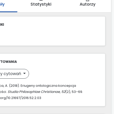
óły
Statystyki
Autorzy
IKI
YTOWANIA
y cytowań
a, A. (2018). Eriugeny ontologiczna koncepcja
ości.
Studia Philosophiae Christianae
,
52
(2), 53–69.
.org/10.21697/2016.52.2.03