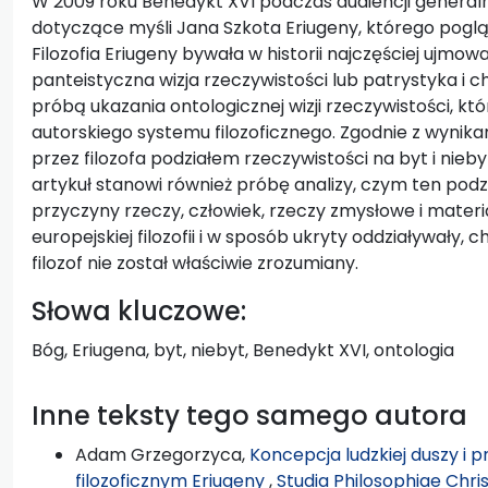
W 2009 roku Benedykt XVI podczas audiencji general
dotyczące myśli Jana Szkota Eriugeny, którego poglą
Filozofia Eriugeny bywała w historii najczęściej ujm
panteistyczna wizja rzeczywistości lub patrystyka i ch
próbą ukazania ontologicznej wizji rzeczywistości, 
autorskiego systemu filozoficznego. Zgodnie z wyn
przez filozofa podziałem rzeczywistości na byt i nieb
artykuł stanowi również próbę analizy, czym ten podzia
przyczyny rzeczy, człowiek, rzeczy zmysłowe i materi
europejskiej filozofii i w sposób ukryty oddziaływały, 
filozof nie został właściwie zrozumiany.
Słowa kluczowe:
Bóg, Eriugena, byt, niebyt, Benedykt XVI, ontologia
Inne teksty tego samego autora
Adam Grzegorzyca,
Koncepcja ludzkiej duszy i 
filozoficznym Eriugeny
,
Studia Philosophiae Chris