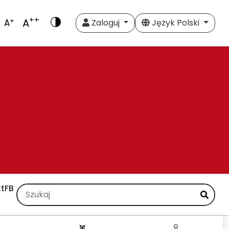
++
A
+
A
Zaloguj
Język Polski
t
FB