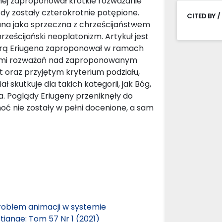
nej zaproponował krótkie rozważanie
dy zostały czterokrotnie potępione.
CITED BY /
owana jako sprzeczna z chrześcijaństwem
rześcijański neoplatonizm. Artykuł jest
którą Eriugena zaproponował w ramach
ikami rozważań nad zaproponowanym
yt oraz przyjętym kryterium podziału,
ł skutkuje dla takich kategorii, jak Bóg,
a. Poglądy Eriugeny przeniknęły do
choć nie zostały w pełni docenione, a sam
problem animacji w systemie
tianae: Tom 57 Nr 1 (2021)