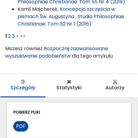
Philosophiae Christianae: Tom 55 Nr 4 (2019)
Kamil Majcherek,
Koncepcja szczęścia w
pismach Św. Augustyna
,
Studia Philosophiae
Christianae: Tom 52 Nr 1 (2016)
1
2
3
>
>>
Możesz również
Rozpocznij zaawansowane
wyszukiwanie podobieństw
dla tego artykułu.
Szczegóły
Statystyki
Autorzy
POBIERZ PLIKI
PDF