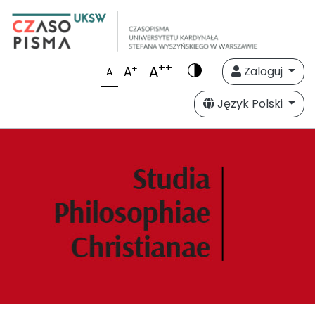
++
A
+
A
Zaloguj
A
Język Polski