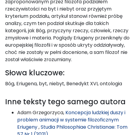
zaproponowanym przez filozofa podziałem
rzeczywistości na byt i niebyt oraz przyjętym
kryterium podziału, artykuł stanowi również próbę
analizy, czym ten podział skutkuje dla takich
kategorii, jak Bóg, przyczyny rzeczy, człowiek, rzeczy
zmysłowe i materia. Poglądy Eriugeny przeniknęły do
europejskiej filozofii i w sposób ukryty oddziaływały,
choć nie zostały w pełni docenione, a sam filozof nie
został właściwie zrozumiany.
Słowa kluczowe:
Bóg, Eriugena, byt, niebyt, Benedykt XVI, ontologia
Inne teksty tego samego autora
Adam Grzegorzyca,
Koncepcja ludzkiej duszy i
problem animacji w systemie filozoficznym
Eriugeny
,
Studia Philosophiae Christianae: Tom
57 Nr 1 (2021)