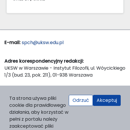
E-mail:
spch@uksw.edu.pl
Adres korespondencyjny redakcji:
UKSW w Warszawie - Instytut Filozofii, ul. Wóycickiego
1/3 (bud. 23, pok. 211), 01-938 Warszawa
Wydawca:
Ta strona używa pliki
Odrzuć
Akceptuj
Wydawnictwo Naukowe UKSW, ul. Dewajtis 5, domek
cookie dla prawidłowego
nr 2, 01-815 Warszawa
działania, aby korzystać w
Strona WWW Wydawnictwa
pełni z portalu należy
e-mail:
wydawnictwo@uksw.edu.pl
zaakceptować pliki