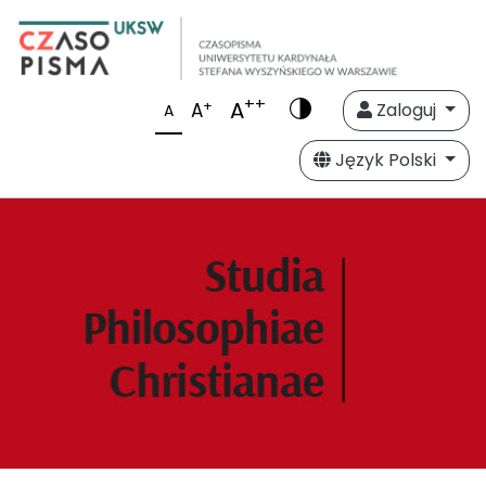
++
A
+
A
Zaloguj
A
Język Polski