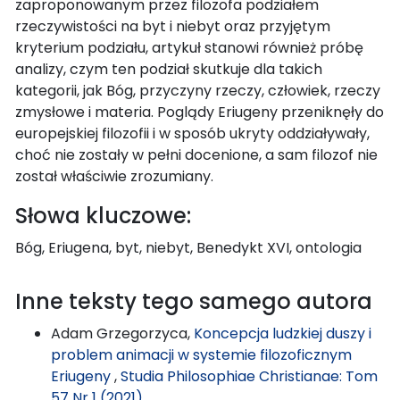
zaproponowanym przez filozofa podziałem
rzeczywistości na byt i niebyt oraz przyjętym
kryterium podziału, artykuł stanowi również próbę
analizy, czym ten podział skutkuje dla takich
kategorii, jak Bóg, przyczyny rzeczy, człowiek, rzeczy
zmysłowe i materia. Poglądy Eriugeny przeniknęły do
europejskiej filozofii i w sposób ukryty oddziaływały,
choć nie zostały w pełni docenione, a sam filozof nie
został właściwie zrozumiany.
Słowa kluczowe:
Bóg, Eriugena, byt, niebyt, Benedykt XVI, ontologia
Inne teksty tego samego autora
Adam Grzegorzyca,
Koncepcja ludzkiej duszy i
problem animacji w systemie filozoficznym
Eriugeny
,
Studia Philosophiae Christianae: Tom
57 Nr 1 (2021)