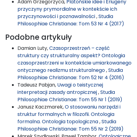
Adam Grzegorzyca,
Platońskie idee i Eriugeny
przyczyny prymordialne w kontekście ich
przyczynowości i poznawalności
,
Studia
Philosophiae Christianae: Tom 53 Nr 4 (2017)
Podobne artykuły
Damian Luty,
Czasoprzestrzeń – część
struktury czy strukturalny aspekt? Ontologia
czasoprzestrzeni w kontekście umiarkowanego
ontycznego realizmu strukturalnego
,
Studia
Philosophiae Christianae: Tom 52 Nr 4 (2016)
Tadeusz Pabjan,
Uwagi o teistycznej
interpretacji zasady antropicznej
,
Studia
Philosophiae Christianae: Tom 55 Nr 1 (2019)
Janusz Kaczmarek,
O stosowaniu narzędzi i
struktur formalnych w filozofii. Ontologia
formalna. Ontologia topologiczna
,
Studia
Philosophiae Christianae: Tom 55 Nr 2 (2019)
Marek Szydłowski, Paweł Tambor,
Ontologiczne