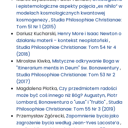
i epistemologiczne aspekty pojęcia „ex nihilo” w
modelach kosmologicznych kwantowej
kosmogenezy
,
Studia Philosophiae Christianae:
Tom 51 Nr 1 (2015)
Dariusz Kucharski,
Henry More i Isaac Newton o
działaniu materii – kontekst neoplatoński
,
Studia Philosophiae Christianae: Tom 54 Nr 4
(2018)
Mirosław Kiwka,
Mistyczne odkrywanie Boga w
"Itinerarium mentis in Deum" św. Bonawentury
,
Studia Philosophiae Christianae: Tom 53 Nr 2
(2017)
Magdalena Płotka,
Czy przedmiotem radości
może być coś innego niż Bóg? Augustyn, Piotr
Lombard, Bonawentura o "usus" i "fruitio"
,
Studia
Philosophiae Christianae: Tom 55 Nr 3 (2019)
Przemysław Zgórecki,
Zapomnienie bycia jako
zagrożenie bycia według Jean-Yves Lacoste’a
,