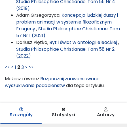
Studia Philosophiae Christianae: Tom 55 Nr 4
(2019)
Adam Grzegorzyca,
Koncepcja ludzkiej duszy i
problem animacji w systemie filozoficznym
Eriugeny
,
Studia Philosophiae Christianae: Tom
57 Nr 1 (2021)
Dariusz Piętka,
Byt i świat w ontologii eleackiej
,
Studia Philosophiae Christianae: Tom 58 Nr 2
(2022)
<<
<
1
2
3
>
>>
Możesz również
Rozpocznij zaawansowane
wyszukiwanie podobieństw
dla tego artykułu.
Szczegóły
Statystyki
Autorzy