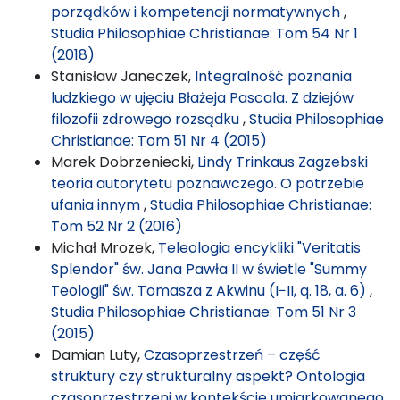
porządków i kompetencji normatywnych
,
Studia Philosophiae Christianae: Tom 54 Nr 1
(2018)
Stanisław Janeczek,
Integralność poznania
ludzkiego w ujęciu Błażeja Pascala. Z dziejów
filozofii zdrowego rozsądku
,
Studia Philosophiae
Christianae: Tom 51 Nr 4 (2015)
Marek Dobrzeniecki,
Lindy Trinkaus Zagzebski
teoria autorytetu poznawczego. O potrzebie
ufania innym
,
Studia Philosophiae Christianae:
Tom 52 Nr 2 (2016)
Michał Mrozek,
Teleologia encykliki "Veritatis
Splendor" św. Jana Pawła II w świetle "Summy
Teologii" św. Tomasza z Akwinu (I−II, q. 18, a. 6)
,
Studia Philosophiae Christianae: Tom 51 Nr 3
(2015)
Damian Luty,
Czasoprzestrzeń – część
struktury czy strukturalny aspekt? Ontologia
czasoprzestrzeni w kontekście umiarkowanego