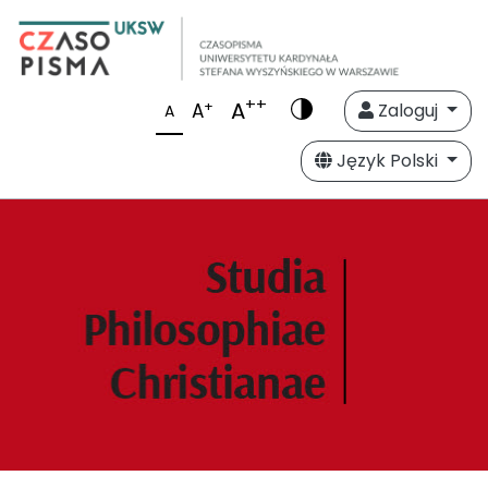
++
A
+
A
Zaloguj
A
Język Polski