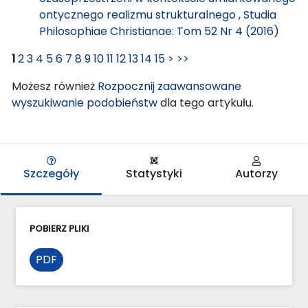
ontycznego realizmu strukturalnego
,
Studia
Philosophiae Christianae: Tom 52 Nr 4 (2016)
1
2
3
4
5
6
7
8
9
10
11
12
13
14
15
>
>>
Możesz również
Rozpocznij zaawansowane
wyszukiwanie podobieństw
dla tego artykułu.
Szczegóły
Statystyki
Autorzy
POBIERZ PLIKI
PDF