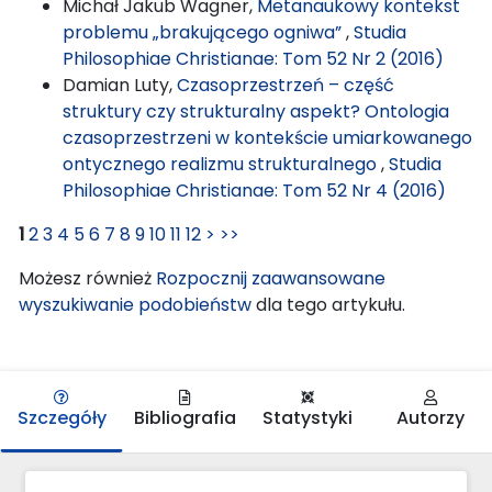
Michał Jakub Wagner,
Metanaukowy kontekst
problemu „brakującego ogniwa”
,
Studia
Philosophiae Christianae: Tom 52 Nr 2 (2016)
Damian Luty,
Czasoprzestrzeń – część
struktury czy strukturalny aspekt? Ontologia
czasoprzestrzeni w kontekście umiarkowanego
ontycznego realizmu strukturalnego
,
Studia
Philosophiae Christianae: Tom 52 Nr 4 (2016)
1
2
3
4
5
6
7
8
9
10
11
12
>
>>
Możesz również
Rozpocznij zaawansowane
wyszukiwanie podobieństw
dla tego artykułu.
Szczegóły
Bibliografia
Statystyki
Autorzy