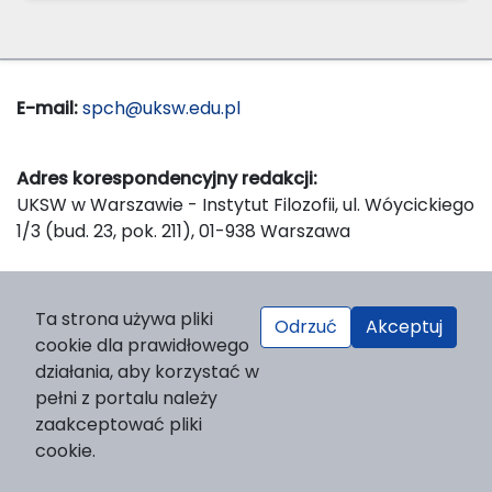
E-mail:
spch@uksw.edu.pl
Adres korespondencyjny redakcji:
UKSW w Warszawie - Instytut Filozofii, ul. Wóycickiego
1/3 (bud. 23, pok. 211), 01-938 Warszawa
Wydawca:
Ta strona używa pliki
Odrzuć
Akceptuj
Wydawnictwo Naukowe UKSW, ul. Dewajtis 5, domek
cookie dla prawidłowego
nr 2, 01-815 Warszawa
działania, aby korzystać w
Strona WWW Wydawnictwa
pełni z portalu należy
e-mail:
wydawnictwo@uksw.edu.pl
zaakceptować pliki
cookie.