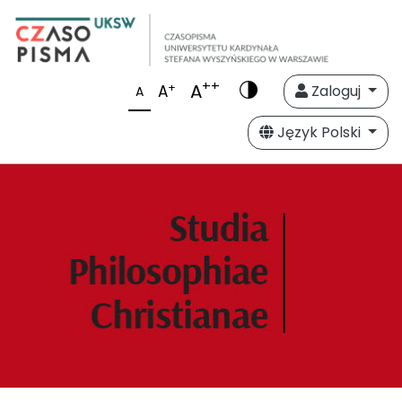
++
A
+
A
Zaloguj
A
Język Polski