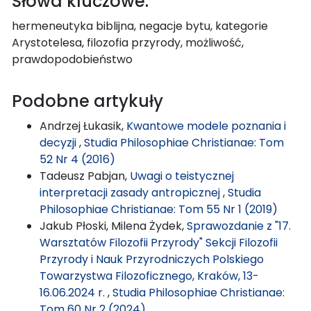
Słowa kluczowe:
hermeneutyka biblijna, negacje bytu, kategorie
Arystotelesa, filozofia przyrody, możliwość,
prawdopodobieństwo
Podobne artykuły
Andrzej Łukasik,
Kwantowe modele poznania i
decyzji
,
Studia Philosophiae Christianae: Tom
52 Nr 4 (2016)
Tadeusz Pabjan,
Uwagi o teistycznej
interpretacji zasady antropicznej
,
Studia
Philosophiae Christianae: Tom 55 Nr 1 (2019)
Jakub Płoski, Milena Żydek,
Sprawozdanie z "17.
Warsztatów Filozofii Przyrody" Sekcji Filozofii
Przyrody i Nauk Przyrodniczych Polskiego
Towarzystwa Filozoficznego, Kraków, 13-
16.06.2024 r.
,
Studia Philosophiae Christianae:
Tom 60 Nr 2 (2024)