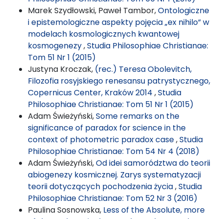
Marek Szydłowski, Paweł Tambor,
Ontologiczne
i epistemologiczne aspekty pojęcia „ex nihilo” w
modelach kosmologicznych kwantowej
kosmogenezy
,
Studia Philosophiae Christianae:
Tom 51 Nr 1 (2015)
Justyna Kroczak,
(rec.) Teresa Obolevitch,
Filozofia rosyjskiego renesansu patrystycznego,
Copernicus Center, Kraków 2014
,
Studia
Philosophiae Christianae: Tom 51 Nr 1 (2015)
Adam Świeżyński,
Some remarks on the
significance of paradox for science in the
context of photometric paradox case
,
Studia
Philosophiae Christianae: Tom 54 Nr 4 (2018)
Adam Świeżyński,
Od idei samorództwa do teorii
abiogenezy kosmicznej. Zarys systematyzacji
teorii dotyczących pochodzenia życia
,
Studia
Philosophiae Christianae: Tom 52 Nr 3 (2016)
Paulina Sosnowska,
Less of the Absolute, more