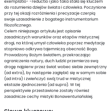
exemplatio- -reductio i jako taka stała się kluczem
do rozumienia dziejów świata i człowieka. Poczynione
przy tej okazji rozróżnienia i precyzacje czerpią
swoje uzasadnienie z bogatego instrumentarium
filozoficznego.
Celem niniejszego artykułu jest opisanie
zasadniczych warunków oraz etapów mistycznej
drogi, na której umysł człowieka poprzez medytację
stopniowo odkrywa tajemniczą obecność Boga.
Prowadzony Bożym światłem, przekraczając
ograniczenia natury, duch ludzki przemierza swą
drogę najpierw przez świat wobec siebie zewnętrzny
(ad extra), by następnie zagłębić się w samym sobie
(ad intra) i zwieńczyć swój trud w mistycznej
ekstazie zjednoczenia (ad supra). W tej
perspektywie przestawione zostały również
zasadnicze cechy mistyki Bonawenturiańskiej.