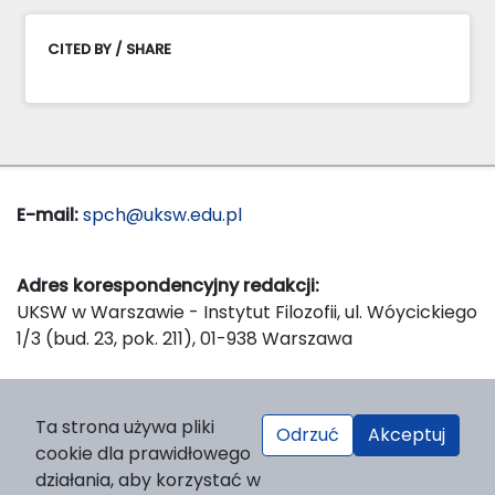
CITED BY / SHARE
E-mail:
spch@uksw.edu.pl
Adres korespondencyjny redakcji:
UKSW w Warszawie - Instytut Filozofii, ul. Wóycickiego
1/3 (bud. 23, pok. 211), 01-938 Warszawa
Wydawca:
Ta strona używa pliki
Odrzuć
Akceptuj
Wydawnictwo Naukowe UKSW, ul. Dewajtis 5, domek
cookie dla prawidłowego
nr 2, 01-815 Warszawa
działania, aby korzystać w
Strona WWW Wydawnictwa