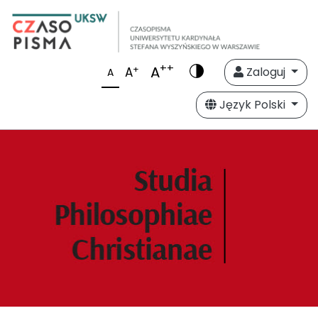
++
A
+
A
Zaloguj
A
Język Polski