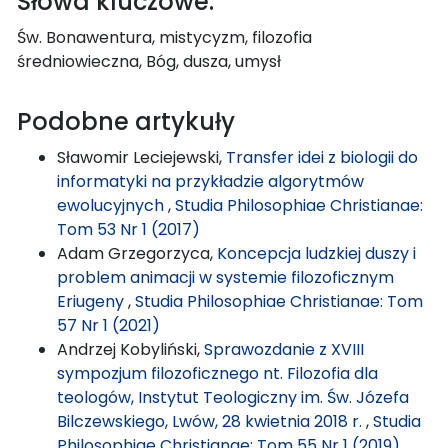
Słowa kluczowe:
Św. Bonawentura, mistycyzm, filozofia
średniowieczna, Bóg, dusza, umysł
Podobne artykuły
Sławomir Leciejewski,
Transfer idei z biologii do
informatyki na przykładzie algorytmów
ewolucyjnych
,
Studia Philosophiae Christianae:
Tom 53 Nr 1 (2017)
Adam Grzegorzyca,
Koncepcja ludzkiej duszy i
problem animacji w systemie filozoficznym
Eriugeny
,
Studia Philosophiae Christianae: Tom
57 Nr 1 (2021)
Andrzej Kobyliński,
Sprawozdanie z XVIII
sympozjum filozoficznego nt. Filozofia dla
teologów, Instytut Teologiczny im. Św. Józefa
Bilczewskiego, Lwów, 28 kwietnia 2018 r.
,
Studia
Philosophiae Christianae: Tom 55 Nr 1 (2019)