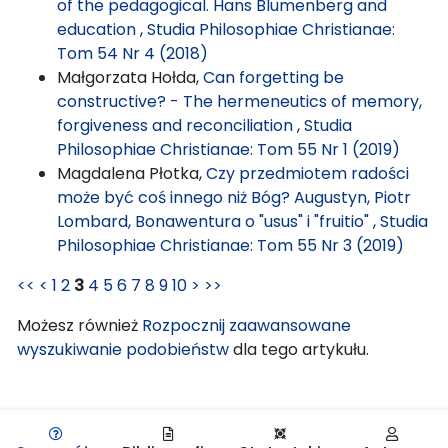
of the pedagogical. Hans Blumenberg and
education
,
Studia Philosophiae Christianae:
Tom 54 Nr 4 (2018)
Małgorzata Hołda,
Can forgetting be
constructive? - The hermeneutics of memory,
forgiveness and reconciliation
,
Studia
Philosophiae Christianae: Tom 55 Nr 1 (2019)
Magdalena Płotka,
Czy przedmiotem radości
może być coś innego niż Bóg? Augustyn, Piotr
Lombard, Bonawentura o "usus" i "fruitio"
,
Studia
Philosophiae Christianae: Tom 55 Nr 3 (2019)
<<
<
1
2
3
4
5
6
7
8
9
10
>
>>
Możesz również
Rozpocznij zaawansowane
wyszukiwanie podobieństw
dla tego artykułu.