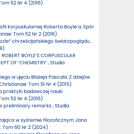
 Tom 52 Nr 4 (2016)
ofii korpuskularnej Roberta Boyle’a. Spór
ianae: Tom 52 Nr 2 (2016)
uzzle” chrześcijańskiego światopoglądu
,
19)
F ROBERT BOYLE’S CORPUSCULAR
EPT OF ‘CHEMISTRY‘
,
Studia
ego w ujęciu Błażeja Pascala. Z dziejów
Christianae: Tom 51 Nr 4 (2015)
a praktyki badawczej nauki
 Tom 52 Nr 4 (2016)
e preliminary remarks
,
Studia
ająca w systemie filozoficznym Jana
e: Tom 60 Nr 2 (2024)