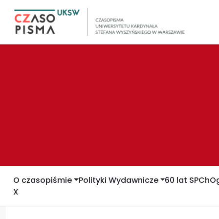
O czasopiśmie
Polityki Wydawnicze
60 lat SPCh
Og
X