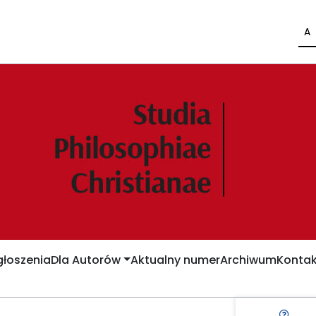
A
łoszenia
Dla Autorów
Aktualny numer
Archiwum
Kontak