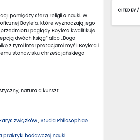
CITED BY /
cji pomiędzy sferą religii a nauki. W
ficznej Boyle’a, które wyznaczają jego
e przedmiotu poglądy Boyle’a kwalifikuje
cepcją dwóch ksiąg” albo „Boga
kę z tymi interpretacjami myśli Boyle’a i
snemu stanowisku chrześcijańskiego
istyczny, natura a kunszt
. Zarys związków
,
Studia Philosophiae
a praktyki badawczej nauki