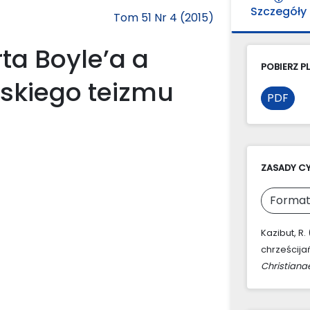
Szczegóły
Tom 51 Nr 4 (2015)
ta Boyle’a a
POBIERZ PL
ńskiego teizmu
PDF
ZASADY C
Format
Kazibut, R.
chrześcija
Christiana