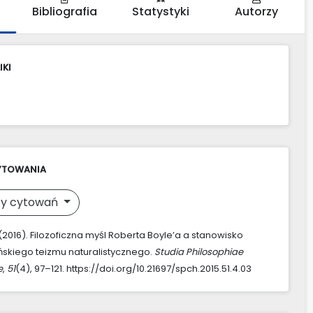
Bibliografia
Statystyki
Autorzy
IKI
YTOWANIA
y cytowań
 (2016). Filozoficzna myśl Roberta Boyle’a a stanowisko
ńskiego teizmu naturalistycznego.
Studia Philosophiae
e
,
51
(4), 97–121. https://doi.org/10.21697/spch.2015.51.4.03