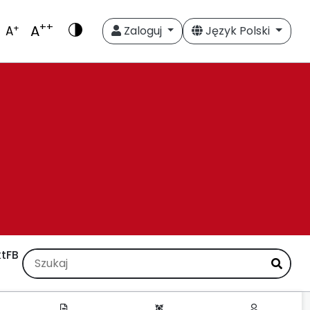
++
A
+
A
Zaloguj
Język Polski
t
FB