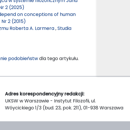
ca w systemie filozoficznym Jana
Nr 2 (2025)
w depend on conceptions of human
 Nr 2 (2015)
izmu Roberta A. Larmera
,
Studia
nie podobieństw
dla tego artykułu.
Adres korespondencyjny redakcji:
UKSW w Warszawie - Instytut Filozofii, ul.
Wóycickiego 1/3 (bud. 23, pok. 211), 01-938 Warszawa