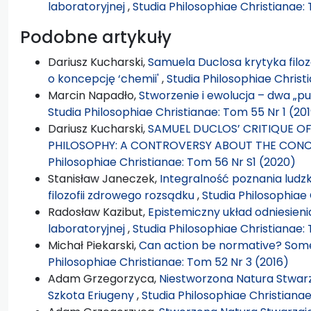
laboratoryjnej
,
Studia Philosophiae Christianae:
Podobne artykuły
Dariusz Kucharski,
Samuela Duclosa krytyka filoz
o koncepcję ‘chemii'
,
Studia Philosophiae Christ
Marcin Napadło,
Stworzenie i ewolucja – dwa „p
Studia Philosophiae Christianae: Tom 55 Nr 1 (20
Dariusz Kucharski,
SAMUEL DUCLOS’ CRITIQUE O
PHILOSOPHY: A CONTROVERSY ABOUT THE CONC
Philosophiae Christianae: Tom 56 Nr S1 (2020)
Stanisław Janeczek,
Integralność poznania ludzki
filozofii zdrowego rozsądku
,
Studia Philosophiae 
Radosław Kazibut,
Epistemiczny układ odniesieni
laboratoryjnej
,
Studia Philosophiae Christianae:
Michał Piekarski,
Can action be normative? Som
Philosophiae Christianae: Tom 52 Nr 3 (2016)
Adam Grzegorzyca,
Niestworzona Natura Stwarz
Szkota Eriugeny
,
Studia Philosophiae Christiana