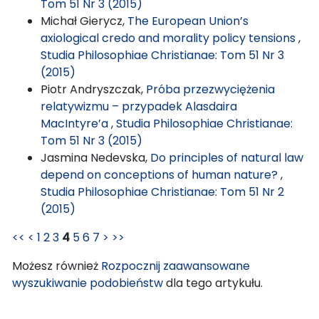
Tom 51 Nr 3 (2015)
Michał Gierycz,
The European Union’s
axiological credo and morality policy tensions
,
Studia Philosophiae Christianae: Tom 51 Nr 3
(2015)
Piotr Andryszczak,
Próba przezwyciężenia
relatywizmu – przypadek Alasdaira
MacIntyre’a
,
Studia Philosophiae Christianae:
Tom 51 Nr 3 (2015)
Jasmina Nedevska,
Do principles of natural law
depend on conceptions of human nature?
,
Studia Philosophiae Christianae: Tom 51 Nr 2
(2015)
<<
<
1
2
3
4
5
6
7
>
>>
Możesz również
Rozpocznij zaawansowane
wyszukiwanie podobieństw
dla tego artykułu.