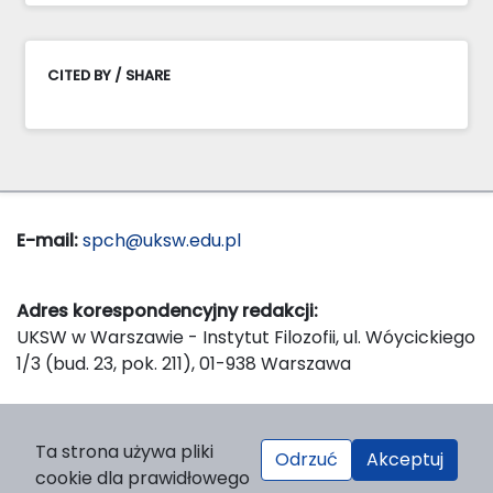
CITED BY / SHARE
E-mail:
spch@uksw.edu.pl
Adres korespondencyjny redakcji:
UKSW w Warszawie - Instytut Filozofii, ul. Wóycickiego
1/3 (bud. 23, pok. 211), 01-938 Warszawa
Wydawca:
Ta strona używa pliki
Odrzuć
Akceptuj
Wydawnictwo Naukowe UKSW, ul. Dewajtis 5, domek
cookie dla prawidłowego
nr 2, 01-815 Warszawa