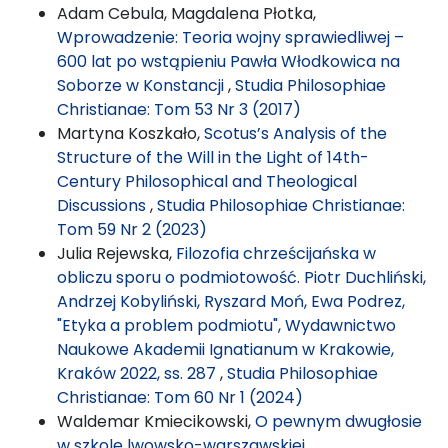
Adam Cebula, Magdalena Płotka,
Wprowadzenie: Teoria wojny sprawiedliwej –
600 lat po wstąpieniu Pawła Włodkowica na
Soborze w Konstancji
,
Studia Philosophiae
Christianae: Tom 53 Nr 3 (2017)
Martyna Koszkało,
Scotus’s Analysis of the
Structure of the Will in the Light of 14th-
Century Philosophical and Theological
Discussions
,
Studia Philosophiae Christianae:
Tom 59 Nr 2 (2023)
Julia Rejewska,
Filozofia chrześcijańska w
obliczu sporu o podmiotowość. Piotr Duchliński,
Andrzej Kobyliński, Ryszard Moń, Ewa Podrez,
"Etyka a problem podmiotu", Wydawnictwo
Naukowe Akademii Ignatianum w Krakowie,
Kraków 2022, ss. 287
,
Studia Philosophiae
Christianae: Tom 60 Nr 1 (2024)
Waldemar Kmiecikowski,
O pewnym dwugłosie
w szkole lwowsko-warszawskiej.