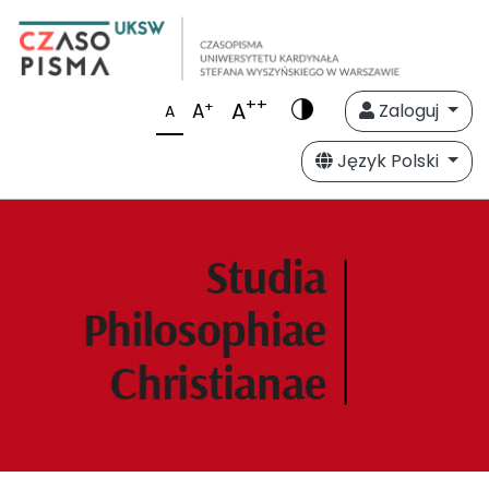
++
A
+
A
Zaloguj
A
Język Polski