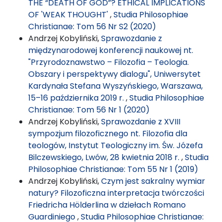
THE “DEATH OF GOD”? ETHICAL IMPLICATIONS
OF 'WEAK THOUGHT'
,
Studia Philosophiae
Christianae: Tom 56 Nr S2 (2020)
Andrzej Kobyliński,
Sprawozdanie z
międzynarodowej konferencji naukowej nt.
"Przyrodoznawstwo – Filozofia – Teologia.
Obszary i perspektywy dialogu", Uniwersytet
Kardynała Stefana Wyszyńskiego, Warszawa,
15–16 października 2019 r.
,
Studia Philosophiae
Christianae: Tom 56 Nr 1 (2020)
Andrzej Kobyliński,
Sprawozdanie z XVIII
sympozjum filozoficznego nt. Filozofia dla
teologów, Instytut Teologiczny im. Św. Józefa
Bilczewskiego, Lwów, 28 kwietnia 2018 r.
,
Studia
Philosophiae Christianae: Tom 55 Nr 1 (2019)
Andrzej Kobyliński,
Czym jest sakralny wymiar
natury? Filozoficzna interpretacja twórczości
Friedricha Hölderlina w dziełach Romano
Guardiniego
,
Studia Philosophiae Christianae: