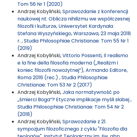
Tom 56 Nr 1 (2020)
Andrzej Kobyliński,
Sprawozdanie z konferencji
naukowej nt. Oblicza nihilizmu we współczesnej
filozofii i kulturze, Uniwersytet Kardynała
Stefana Wyszyńskiego, Warszawa, 23 maja 2018
r.
,
Studia Philosophiae Christianae: Tom 55 Nr 1
(2019)
Andrzej Kobyliński,
Vittorio Possenti, Il realismo
e la fine della filosofia moderna („Realizm i
koniec filozofii nowożytnej”), Armando Editore,
Roma 2016 (rec.)
,
Studia Philosophiae
Christianae: Tom 53 Nr 2 (2017)
Andrzej Kobyliński,
Jaka normatywność po
„śmierci Boga”? Etyczne implikacje myśli słabej
,
Studia Philosophiae Christianae: Tom 54 Nr 2
(2018)
Andrzej Kobyliński,
Sprawozdanie z 21.
sympozjum filozoficznego z cyklu "Filozofia dla
teologów", Instytut Teologiczny im. św. abp.