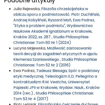
Podobne artykuły
Julia Rejewska,
Filozofia chrześcijańska w
obliczu sporu o podmiotowość. Piotr Duchliński,
Andrzej Kobyliński, Ryszard Moń, Ewa Podrez,
"Etyka a problem podmiotu", Wydawnictwo
Naukowe Akademii Ignatianum w Krakowie,
Kraków 2022, ss. 287
,
Studia Philosophiae
Christianae: Tom 60 Nr 1 (2024)
Lucyna Majewska,
Możliwość zastosowania
teorii decyzji do zagadnień etycznych w ujęciu
Klemensa Szaniawskiego
,
Studia Philosophiae
Christianae: Tom 52 Nr 2 (2016)
Ewa Podrez,
Tadeusz Biesaga, Spór o podstawy
etyki medycznej. Teleologizm E.D. Pellegrino a
kontraktualizm R.M. Veatcha, Uniwersytet
Papieski JPII w Krakowie, Wydaw. Nauk., Kraków
2014 (rec.)
,
Studia Philosophiae Christianae:
Tom 53 Nr 4 (2017)
Piotr Leśniak,
Filozofia jako ćwiczenie duchowe.