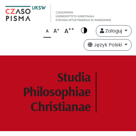
++
A
+
A
Zaloguj
A
Język Polski