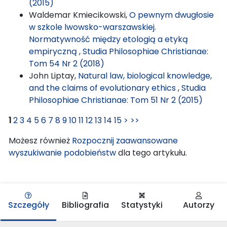
(2015)
Waldemar Kmiecikowski,
O pewnym dwugłosie
w szkole lwowsko-warszawskiej.
Normatywność między etologią a etyką
empiryczną
,
Studia Philosophiae Christianae:
Tom 54 Nr 2 (2018)
John Liptay,
Natural law, biological knowledge,
and the claims of evolutionary ethics
,
Studia
Philosophiae Christianae: Tom 51 Nr 2 (2015)
1
2
3
4
5
6
7
8
9
10
11
12
13
14
15
>
>>
Możesz również
Rozpocznij zaawansowane
wyszukiwanie podobieństw
dla tego artykułu.
Szczegóły
Bibliografia
Statystyki
Autorzy