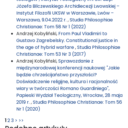
Józefa Bilczewskiego Archidiecezji Lwowskiej –
Instytut Filozofii UKSW w Warszawie, Lwów –
Warszawa, 9.04.2022 r.
,
Studia Philosophiae
Christianae: Tom 58 Nr 1 (2022)
Andrzej Kobyliński,
From Paul Vladimiri to
Gustavo Zagrebelsky. Constitutional justice in
the age of hybrid warfare
,
Studia Philosophiae
Christianae: Tom 53 Nr 3 (2017)
Andrzej Kobyliński,
Sprawozdanie z
międzynarodowej konferencji naukowej: "Jakie
będzie chrześcijaństwo przyszłości?
Doświadczenie religijne, kultura i racjonalność
wiary w twórczości Romano Guardiniego",
Papieski Wydział Teologiczny, Wrocław, 28 maja
2019 r.
,
Studia Philosophiae Christianae: Tom 56
Nr 1 (2020)
1
2
3
>
>>