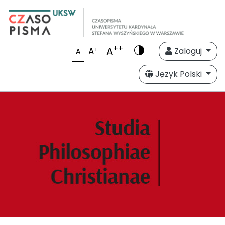
++
A
+
A
Zaloguj
A
Język Polski