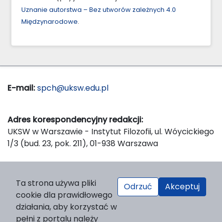
Uznanie autorstwa – Bez utworów zależnych 4.0
Międzynarodowe
.
E-mail:
spch@uksw.edu.pl
Adres korespondencyjny redakcji:
UKSW w Warszawie - Instytut Filozofii, ul. Wóycickiego
1/3 (bud. 23, pok. 211), 01-938 Warszawa
Wydawca:
Ta strona używa pliki
Odrzuć
Akceptuj
Wydawnictwo Naukowe UKSW, ul. Dewajtis 5, domek
cookie dla prawidłowego
nr 2, 01-815 Warszawa
działania, aby korzystać w
Strona WWW Wydawnictwa
pełni z portalu należy