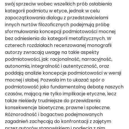
swój sprzeciw wobec wszelkich prób osłabienia
kategorii podmiotu w etyce, jednak w celu
zapoczątkowania dialogu z przedstawicielami
innych nurtów filozoficznych podejmują próbę
sformułowania koncepcji podmiotowości mocnej
bez odniesienia do kategorii metafizycznych. W
czterech rozdziałach recenzowanej monografii
autorzy zwracają uwagę na takie aspekty
podmiotowości, jak: racjonalność, narracyjność,
autonomia, integralność i autentyczność, oraz
poddają analizie koncepcje podmiotowości w wersji
mocnej i słabej. Pozwala im to ukazać spór o
podmiotowość jako fundamentalną debatę naszych
czasów, mającą nie tylko implikacje etyczne, lecz
także niekiedy trudniejsze do przewidzenia
konsekwencje bioetyczne, prawne i społeczne.
Różnorodność i bogactwo podejmowanych
zagadnień zachęcają do konfrontacji z zajętym
przez autorów stanowiskiem i podjęcia z nim