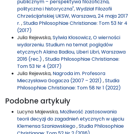
publicznym – perspektywa filozoficzna,
polityczna i historyczna", Wydział Filozofii
Chrześcijańskiej UKSW, Warszawa, 24 maja 2017
r.
,
Studia Philosophiae Christianae: Tom 53 Nr 4
(2017)
Julia Rejewska,
Sylwia Kłosowicz, O wierności
wydarzeniu. Studium na temat poglądów
etycznych Alaina Badiou, Liberi Libri, Warszawa
2016 (rec.)
,
Studia Philosophiae Christianae:
Tom 53 Nr 4 (2017)
Julia Rejewska,
Nagroda im. Profesora
Mieczysława Gogacza (2007 – 2021)
,
Studia
Philosophiae Christianae: Tom 58 Nr 1 (2022)
Podobne artykuły
Lucyna Majewska,
Możliwość zastosowania
teorii decyzji do zagadnień etycznych w ujęciu
Klemensa Szaniawskiego
,
Studia Philosophiae
Christianae: Tom 52 Nr 2 (2016)