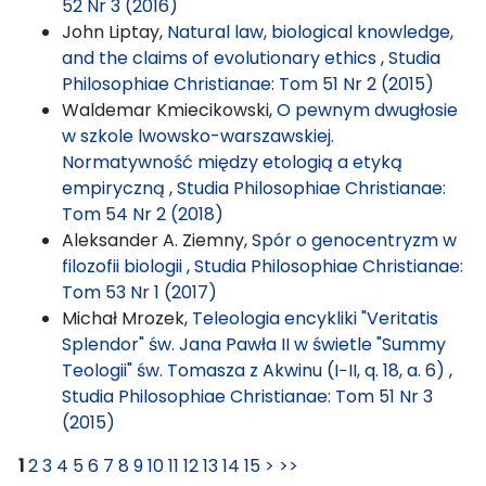
52 Nr 3 (2016)
John Liptay,
Natural law, biological knowledge,
and the claims of evolutionary ethics
,
Studia
Philosophiae Christianae: Tom 51 Nr 2 (2015)
Waldemar Kmiecikowski,
O pewnym dwugłosie
w szkole lwowsko-warszawskiej.
Normatywność między etologią a etyką
empiryczną
,
Studia Philosophiae Christianae:
Tom 54 Nr 2 (2018)
Aleksander A. Ziemny,
Spór o genocentryzm w
filozofii biologii
,
Studia Philosophiae Christianae:
Tom 53 Nr 1 (2017)
Michał Mrozek,
Teleologia encykliki "Veritatis
Splendor" św. Jana Pawła II w świetle "Summy
Teologii" św. Tomasza z Akwinu (I−II, q. 18, a. 6)
,
Studia Philosophiae Christianae: Tom 51 Nr 3
(2015)
1
2
3
4
5
6
7
8
9
10
11
12
13
14
15
>
>>