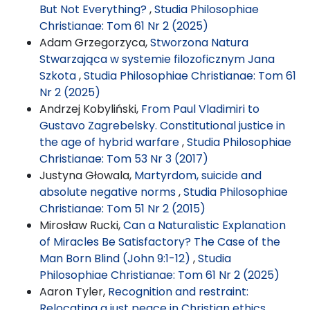
But Not Everything?
,
Studia Philosophiae
Christianae: Tom 61 Nr 2 (2025)
Adam Grzegorzyca,
Stworzona Natura
Stwarzająca w systemie filozoficznym Jana
Szkota
,
Studia Philosophiae Christianae: Tom 61
Nr 2 (2025)
Andrzej Kobyliński,
From Paul Vladimiri to
Gustavo Zagrebelsky. Constitutional justice in
the age of hybrid warfare
,
Studia Philosophiae
Christianae: Tom 53 Nr 3 (2017)
Justyna Głowala,
Martyrdom, suicide and
absolute negative norms
,
Studia Philosophiae
Christianae: Tom 51 Nr 2 (2015)
Mirosław Rucki,
Can a Naturalistic Explanation
of Miracles Be Satisfactory? The Case of the
Man Born Blind (John 9:1-12)
,
Studia
Philosophiae Christianae: Tom 61 Nr 2 (2025)
Aaron Tyler,
Recognition and restraint:
Relocating a just peace in Christian ethics
,