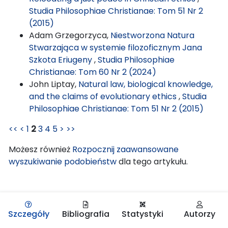
Studia Philosophiae Christianae: Tom 51 Nr 2
(2015)
Adam Grzegorzyca,
Niestworzona Natura
Stwarzająca w systemie filozoficznym Jana
Szkota Eriugeny
,
Studia Philosophiae
Christianae: Tom 60 Nr 2 (2024)
John Liptay,
Natural law, biological knowledge,
and the claims of evolutionary ethics
,
Studia
Philosophiae Christianae: Tom 51 Nr 2 (2015)
<<
<
1
2
3
4
5
>
>>
Możesz również
Rozpocznij zaawansowane
wyszukiwanie podobieństw
dla tego artykułu.
Szczegóły
Bibliografia
Statystyki
Autorzy