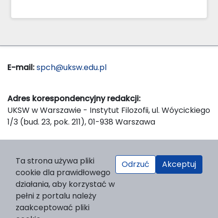
E-mail:
spch@uksw.edu.pl
Adres korespondencyjny redakcji:
UKSW w Warszawie - Instytut Filozofii, ul. Wóycickiego
1/3 (bud. 23, pok. 211), 01-938 Warszawa
Wydawca:
Ta strona używa pliki
Odrzuć
Akceptuj
Wydawnictwo Naukowe UKSW, ul. Dewajtis 5, domek
cookie dla prawidłowego
nr 2, 01-815 Warszawa
działania, aby korzystać w
Strona WWW Wydawnictwa
pełni z portalu należy
e-mail:
wydawnictwo@uksw.edu.pl
zaakceptować pliki