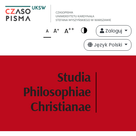
++
A
+
A
Zaloguj
A
Język Polski