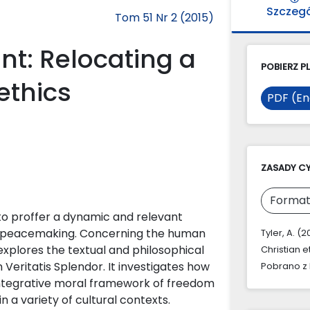
Szczeg
Tom 51 Nr 2 (2015)
nt: Relocating a
POBIERZ PL
ethics
PDF (En
ZASADY C
Format
s to proffer a dynamic and relevant
ust peacemaking. Concerning the human
Tyler, A. (
 explores the textual and philosophical
Christian e
 Veritatis Splendor. It investigates how
Pobrano z 
ntegrative moral framework of freedom
n a variety of cultural contexts.