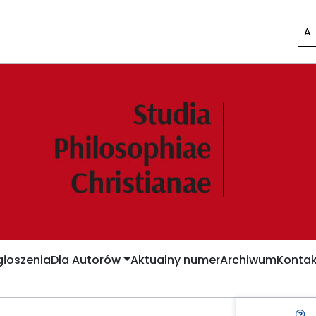
A
łoszenia
Dla Autorów
Aktualny numer
Archiwum
Kontak