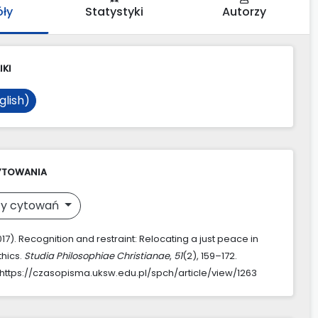
óły
Statystyki
Autorzy
IKI
glish)
YTOWANIA
y cytowań
2017). Recognition and restraint: Relocating a just peace in
thics.
Studia Philosophiae Christianae
,
51
(2), 159–172.
https://czasopisma.uksw.edu.pl/spch/article/view/1263