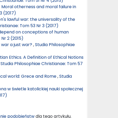
Christianae: Tom 51 Nr 4 (2015)
 Moral otherness and moral failure in
3 (2017)
n's lawful war: the universality of the
ristianae: Tom 53 Nr 3 (2017)
w depend on conceptions of human
 Nr 2 (2015)
 war a just war?
,
Studia Philosophiae
an Ethics. A Definition of Ethical Notions
,
Studia Philosophiae Christianae: Tom 57
ssical world: Grece and Rome
,
Studia
na w świetle katolickiej nauki społecznej
017)
nie podobieństw
dla tego artykułu.