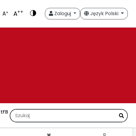
++
A
+
A
Zaloguj
Język Polski
t
FB