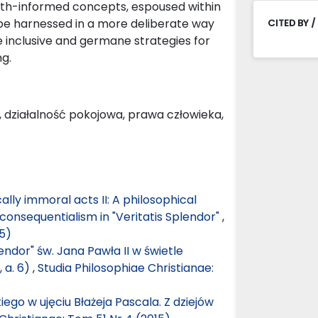
ith-informed concepts, espoused within
 be harnessed in a more deliberate way
CITED BY /
re inclusive and germane strategies for
g.
, działalność pokojowa, prawa człowieka,
ally immoral acts II: A philosophical
consequentialism in "Veritatis Splendor"
,
15)
lendor" św. Jana Pawła II w świetle
, a. 6)
,
Studia Philosophiae Christianae:
ego w ujęciu Błażeja Pascala. Z dziejów