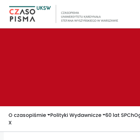
O czasopiśmie
Polityki Wydawnicze
60 lat SPCh
Og
X