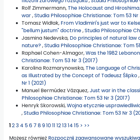
filozofii zdrowego rozsądku
,
Studia Philosophiae 
Rolf Zimmermann,
The Holocaust and Hiroshima.
war
,
Studia Philosophiae Christianae: Tom 53 Nr 
Tomasz Widłak,
From Vladimiri's just war to Kelse
"bellum justum" doctrine
,
Studia Philosophiae Ch
Jasmina Nedevska,
Do principles of natural la
nature?
,
Studia Philosophiae Christianae: Tom 51
Raphael Cohen-Almagor,
Was the 1982 Lebanon
Christianae: Tom 53 Nr 3 (2017)
Karolina Rozmarynowska,
The Language of Christi
as Illustrated by the Concept of Tadeusz Ślipko
Nr 1 (2021)
Manuel Bermúdez Vázquez,
Just war in the cla
Philosophiae Christianae: Tom 53 Nr 3 (2017)
Henryk Skorowski,
Wojna etycznie usprawiedliwio
,
Studia Philosophiae Christianae: Tom 53 Nr 3 (2
1
2
3
4
5
6
7
8
9
10
11
12
13
14
15
>
>>
Możesz również
Rozpocznij zaawansowane wyszukiwa