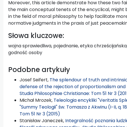
Moreover, this article demonstrate how these two fa
the main conceptual tenets of the encyclical, might
in the field of moral philosophy to help facilitate mo
normative judgments in the praxis of just peacemakin
Słowa kluczowe:
wojna sprawiedliwa, pojednanie, etyka chrześcijańska
godność osoby
Podobne artykuły
Josef Seifert,
The splendour of truth and intrinsic
defense of the rejection of proportionalism and 
Studia Philosophiae Christianae: Tom 51 Nr 3 (20
Michał Mrozek,
Teleologia encykliki "Veritatis Sp
"Summy Teologii" św. Tomasza z Akwinu (I−II, q. 18
Tom 51 Nr 3 (2015)
Stanisław Janeczek,
Integralność poznania ludzki