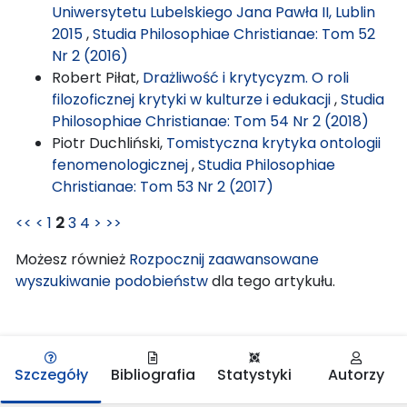
Uniwersytetu Lubelskiego Jana Pawła II, Lublin
2015
,
Studia Philosophiae Christianae: Tom 52
Nr 2 (2016)
Robert Piłat,
Drażliwość i krytycyzm. O roli
filozoficznej krytyki w kulturze i edukacji
,
Studia
Philosophiae Christianae: Tom 54 Nr 2 (2018)
Piotr Duchliński,
Tomistyczna krytyka ontologii
fenomenologicznej
,
Studia Philosophiae
Christianae: Tom 53 Nr 2 (2017)
<<
<
1
2
3
4
>
>>
Możesz również
Rozpocznij zaawansowane
wyszukiwanie podobieństw
dla tego artykułu.
Szczegóły
Bibliografia
Statystyki
Autorzy