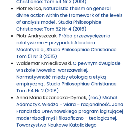
Christianae: Tom 54 Nr 3 (2018)
Piotr Bylica,
Naturalistic theism on general
divine action within the framework of the levels
of analysis model
,
Studia Philosophiae
Christianae: Tom 52 Nr 4 (2016)
Piotr Andryszczak,
Próba przezwyciężenia
relatywizmu – przypadek Alasdaira
MacIntyre’a
,
Studia Philosophiae Christianae:
Tom 51 Nr 3 (2015)
Waldemar Kmiecikowski,
O pewnym dwugłosie
w szkole lwowsko-warszawskiej.
Normatywność między etologią a etyką
empiryczną
,
Studia Philosophiae Christianae:
Tom 54 Nr 2 (2018)
Anna Maria Kozanecka-Dymek,
(rec.) Michał
Adamczyk. Wiedza – wiara – racjonalność. Jana
Franciszka Drewnowskiego program logizującej
modernizacji myśli filozoficzno – teologicznej,
Towarzystwo Naukowe Katolickiego