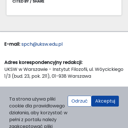
CITED BY / SHARE
E-mail:
spch@uksw.edu.pl
Adres korespondencyjny redakcji:
UKSW w Warszawie - Instytut Filozofii, ul. Wóycickiego
1/3 (bud. 23, pok. 211), 01-938 Warszawa
Wydawca:
Ta strona używa pliki
Odrzuć
Akceptuj
Wydawnictwo Naukowe UKSW, ul. Dewajtis 5, domek
cookie dla prawidłowego
nr 2, 01-815 Warszawa
działania, aby korzystać w
Strona WWW Wydawnictwa
pełni z portalu należy
e-mail:
wydawnictwo@uksw.edu.pl
zaakceptować pliki