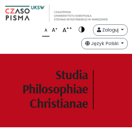
++
A
+
A
Zaloguj
A
Język Polski