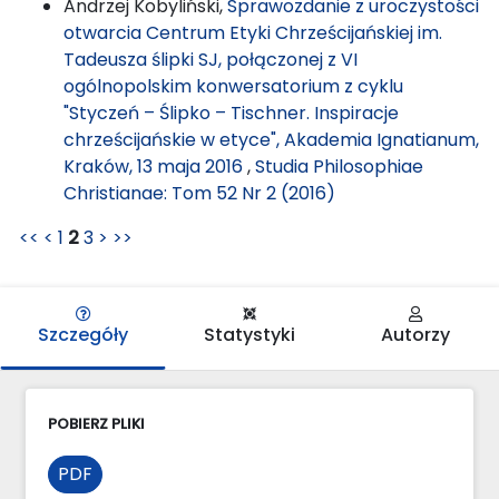
Andrzej Kobyliński,
Sprawozdanie z uroczystości
otwarcia Centrum Etyki Chrześcijańskiej im.
Tadeusza ślipki SJ, połączonej z VI
ogólnopolskim konwersatorium z cyklu
"Styczeń – Ślipko – Tischner. Inspiracje
chrześcijańskie w etyce", Akademia Ignatianum,
Kraków, 13 maja 2016
,
Studia Philosophiae
Christianae: Tom 52 Nr 2 (2016)
<<
<
1
2
3
>
>>
Szczegóły
Statystyki
Autorzy
POBIERZ PLIKI
PDF