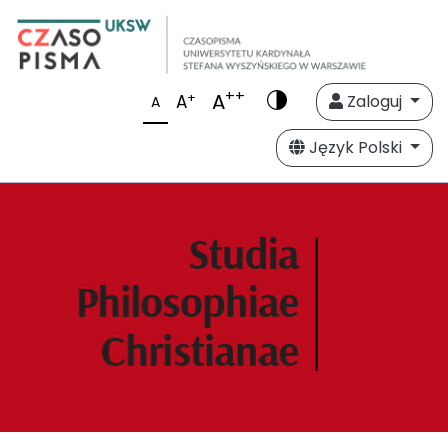
++
A
+
A
Zaloguj
A
Język Polski