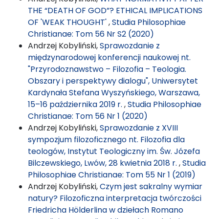
THE “DEATH OF GOD”? ETHICAL IMPLICATIONS
OF 'WEAK THOUGHT'
,
Studia Philosophiae
Christianae: Tom 56 Nr S2 (2020)
Andrzej Kobyliński,
Sprawozdanie z
międzynarodowej konferencji naukowej nt.
"Przyrodoznawstwo – Filozofia – Teologia.
Obszary i perspektywy dialogu", Uniwersytet
Kardynała Stefana Wyszyńskiego, Warszawa,
15–16 października 2019 r.
,
Studia Philosophiae
Christianae: Tom 56 Nr 1 (2020)
Andrzej Kobyliński,
Sprawozdanie z XVIII
sympozjum filozoficznego nt. Filozofia dla
teologów, Instytut Teologiczny im. Św. Józefa
Bilczewskiego, Lwów, 28 kwietnia 2018 r.
,
Studia
Philosophiae Christianae: Tom 55 Nr 1 (2019)
Andrzej Kobyliński,
Czym jest sakralny wymiar
natury? Filozoficzna interpretacja twórczości
Friedricha Hölderlina w dziełach Romano