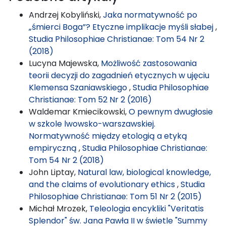
Andrzej Kobyliński,
Jaka normatywność po
„śmierci Boga”? Etyczne implikacje myśli słabej
,
Studia Philosophiae Christianae: Tom 54 Nr 2
(2018)
Lucyna Majewska,
Możliwość zastosowania
teorii decyzji do zagadnień etycznych w ujęciu
Klemensa Szaniawskiego
,
Studia Philosophiae
Christianae: Tom 52 Nr 2 (2016)
Waldemar Kmiecikowski,
O pewnym dwugłosie
w szkole lwowsko-warszawskiej.
Normatywność między etologią a etyką
empiryczną
,
Studia Philosophiae Christianae:
Tom 54 Nr 2 (2018)
John Liptay,
Natural law, biological knowledge,
and the claims of evolutionary ethics
,
Studia
Philosophiae Christianae: Tom 51 Nr 2 (2015)
Michał Mrozek,
Teleologia encykliki "Veritatis
Splendor" św. Jana Pawła II w świetle "Summy