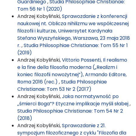
Guardiniego
,
Studia Philosophiae Christianae:
Tom 56 Nr 1 (2020)
Andrzej Kobyliński,
Sprawozdanie z konferencji
naukowej nt. Oblicza nihilizmu we współczesnej
filozofii i kulturze, Uniwersytet Kardynała
Stefana Wyszyńskiego, Warszawa, 23 maja 2018
r.
,
Studia Philosophiae Christianae: Tom 55 Nr 1
(2019)
Andrzej Kobyliński,
Vittorio Possenti, Il realismo
e la fine della filosofia moderna („Realizm i
koniec filozofii nowożytnej”), Armando Editore,
Roma 2016 (rec.)
,
Studia Philosophiae
Christianae: Tom 53 Nr 2 (2017)
Andrzej Kobyliński,
Jaka normatywność po
„śmierci Boga”? Etyczne implikacje myśli słabej
,
Studia Philosophiae Christianae: Tom 54 Nr 2
(2018)
Andrzej Kobyliński,
Sprawozdanie z 21.
sympozjum filozoficznego z cyklu "Filozofia dla