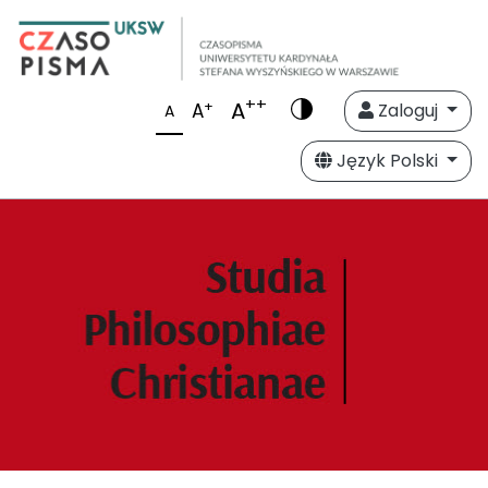
++
A
+
A
Zaloguj
A
Język Polski