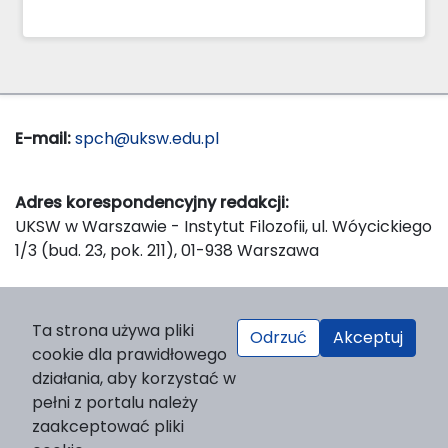
E-mail:
spch@uksw.edu.pl
Adres korespondencyjny redakcji:
UKSW w Warszawie - Instytut Filozofii, ul. Wóycickiego
1/3 (bud. 23, pok. 211), 01-938 Warszawa
Wydawca:
Ta strona używa pliki
Odrzuć
Akceptuj
Wydawnictwo Naukowe UKSW, ul. Dewajtis 5, domek
cookie dla prawidłowego
nr 2, 01-815 Warszawa
działania, aby korzystać w
Strona WWW Wydawnictwa
pełni z portalu należy
e-mail:
wydawnictwo@uksw.edu.pl
zaakceptować pliki