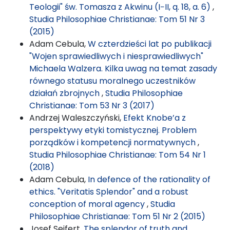
Teologii" św. Tomasza z Akwinu (I−II, q. 18, a. 6)
,
Studia Philosophiae Christianae: Tom 51 Nr 3
(2015)
Adam Cebula,
W czterdzieści lat po publikacji
"Wojen sprawiedliwych i niesprawiedliwych"
Michaela Walzera. Kilka uwag na temat zasady
równego statusu moralnego uczestników
działań zbrojnych
,
Studia Philosophiae
Christianae: Tom 53 Nr 3 (2017)
Andrzej Waleszczyński,
Efekt Knobe’a z
perspektywy etyki tomistycznej. Problem
porządków i kompetencji normatywnych
,
Studia Philosophiae Christianae: Tom 54 Nr 1
(2018)
Adam Cebula,
In defence of the rationality of
ethics. "Veritatis Splendor" and a robust
conception of moral agency
,
Studia
Philosophiae Christianae: Tom 51 Nr 2 (2015)
Josef Seifert,
The splendor of truth and