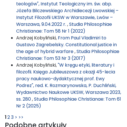
teologów", Instytut Teologiczny im. św. abp.
Józefa Bilczewskiego Archidiecezji Lwowskiej –
Instytut Filozofii UKSW w Warszawie, Lwów –
Warszawa, 9.04.2022 r.
,
Studia Philosophiae
Christianae: Tom 58 Nr 1 (2022)
Andrzej Kobyliński,
From Paul Vladimiri to
Gustavo Zagrebelsky. Constitutional justice in
the age of hybrid warfare
,
Studia Philosophiae
Christianae: Tom 53 Nr 3 (2017)
Andrzej Kobyliński,
"W kręgu etyki, literatury i
filozofii. Księga Jubileuszowa z okazji 45-lecia
pracy naukowo-dydaktycznej prof. Ewy
Podrez", red. K. Rozmarynowska, P. Duchliński,
Wydawnictwo Naukowe UKSW, Warszawa 2023,
ss. 280
,
Studia Philosophiae Christianae: Tom 61
Nr 2 (2025)
1
2
3
>
>>
Podobne artykuły