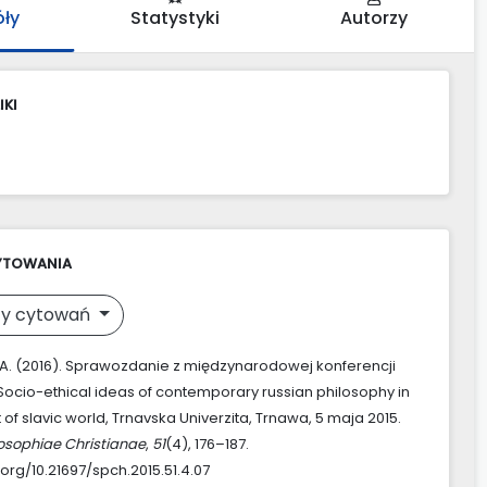
óły
Statystyki
Autorzy
IKI
YTOWANIA
y cytowań
, A. (2016). Sprawozdanie z międzynarodowej konferencji
ocio-ethical ideas of contemporary russian philosophy in
 of slavic world, Trnavska Univerzita, Trnawa, 5 maja 2015.
losophiae Christianae
,
51
(4), 176–187.
.org/10.21697/spch.2015.51.4.07