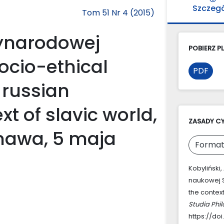
Szczeg
Tom 51 Nr 4 (2015)
ynarodowej
POBIERZ PL
ocio-ethical
PDF
 russian
t of slavic world,
ZASADY C
rnawa, 5 maja
Format
Kobyliński
naukowej S
the context
Studia Phi
https://doi