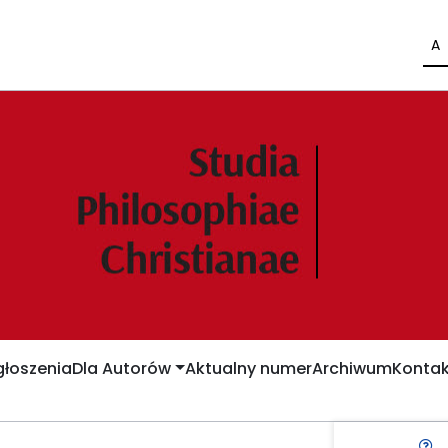
A
łoszenia
Dla Autorów
Aktualny numer
Archiwum
Kontak