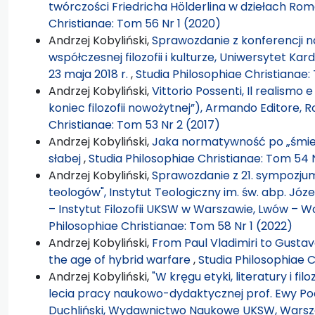
twórczości Friedricha Hölderlina w dziełach R
Christianae: Tom 56 Nr 1 (2020)
Andrzej Kobyliński,
Sprawozdanie z konferencji na
współczesnej filozofii i kulturze, Uniwersytet K
23 maja 2018 r.
,
Studia Philosophiae Christianae:
Andrzej Kobyliński,
Vittorio Possenti, Il realismo e
koniec filozofii nowożytnej”), Armando Editore, 
Christianae: Tom 53 Nr 2 (2017)
Andrzej Kobyliński,
Jaka normatywność po „śmier
słabej
,
Studia Philosophiae Christianae: Tom 54 
Andrzej Kobyliński,
Sprawozdanie z 21. sympozjum f
teologów", Instytut Teologiczny im. św. abp. Józ
– Instytut Filozofii UKSW w Warszawie, Lwów – W
Philosophiae Christianae: Tom 58 Nr 1 (2022)
Andrzej Kobyliński,
From Paul Vladimiri to Gustavo
the age of hybrid warfare
,
Studia Philosophiae C
Andrzej Kobyliński,
"W kręgu etyki, literatury i fil
lecia pracy naukowo-dydaktycznej prof. Ewy Pod
Duchliński, Wydawnictwo Naukowe UKSW, Warsza