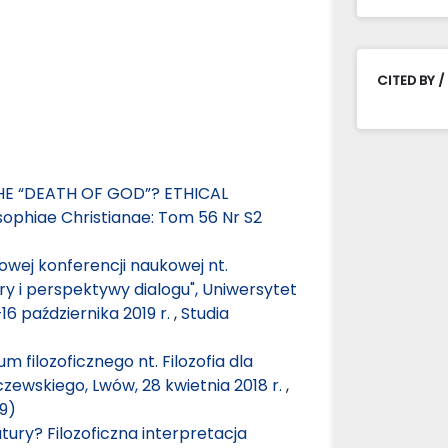
CITED BY /
E “DEATH OF GOD”? ETHICAL
osophiae Christianae: Tom 56 Nr S2
wej konferencji naukowej nt.
ry i perspektywy dialogu", Uniwersytet
6 października 2019 r.
,
Studia
 filozoficznego nt. Filozofia dla
czewskiego, Lwów, 28 kwietnia 2018 r.
,
19)
ury? Filozoficzna interpretacja