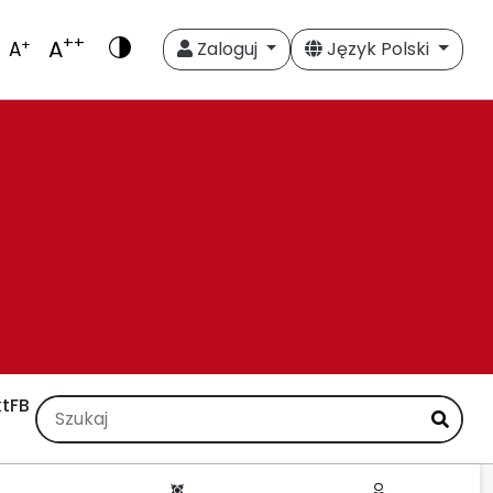
++
A
+
A
Zaloguj
Język Polski
t
FB