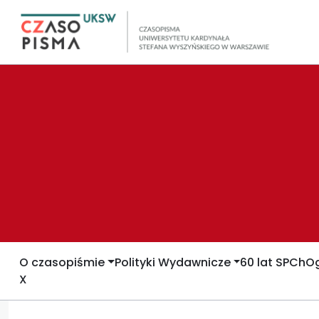
O czasopiśmie
Polityki Wydawnicze
60 lat SPCh
Og
X