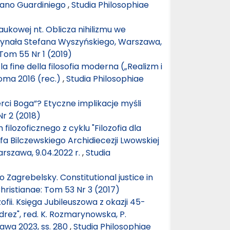
omano Guardiniego
,
Studia Philosophiae
ukowej nt. Oblicza nihilizmu we
ardynała Stefana Wyszyńskiego, Warszawa,
 Tom 55 Nr 1 (2019)
 la fine della filosofia moderna („Realizm i
Roma 2016 (rec.)
,
Studia Philosophiae
ci Boga”? Etyczne implikacje myśli
Nr 2 (2018)
ilozoficznego z cyklu "Filozofia dla
efa Bilczewskiego Archidiecezji Lwowskiej
arszawa, 9.04.2022 r.
,
Studia
 Zagrebelsky. Constitutional justice in
hristianae: Tom 53 Nr 3 (2017)
ozofii. Księga Jubileuszowa z okazji 45-
rez", red. K. Rozmarynowska, P.
wa 2023, ss. 280
,
Studia Philosophiae