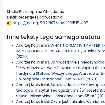
Studia Philosophiae Christianae
Dział:
Recenzje i sprawozdania
https://doi.org/10.21697/spch.2015.51.4.07
Inne teksty tego samego autora
Andrzej Kobyliński,
WHAT NORMATIVITY AFTER TH
IMPLICATIONS OF 'WEAK THOUGHT'
,
Studia Phil
(2020)
Andrzej Kobyliński,
Sprawozdanie z międzynarodo
"Przyrodoznawstwo – Filozofia – Teologia. Obsza
Kardynała Stefana Wyszyńskiego, Warszawa, 15–1
Philosophiae Christianae: Tom 56 Nr 1 (2020)
Andrzej Kobyliński,
Sprawozdanie z XVIII sympozjum
teologów, Instytut Teologiczny im. Św. Józefa Bil
Studia Philosophiae Christianae: Tom 55 Nr 1 (20
Andrzej Kobyliński,
Czym jest sakralny wymiar nat