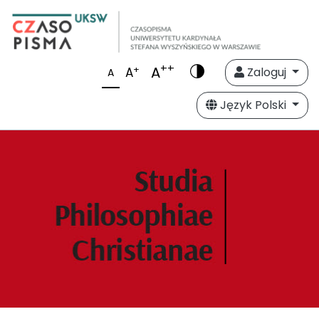
++
A
+
A
Zaloguj
A
Język Polski