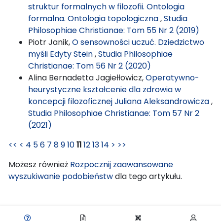
struktur formalnych w filozofii. Ontologia
formalna. Ontologia topologiczna
,
Studia
Philosophiae Christianae: Tom 55 Nr 2 (2019)
Piotr Janik,
O sensowności uczuć. Dziedzictwo
myśli Edyty Stein
,
Studia Philosophiae
Christianae: Tom 56 Nr 2 (2020)
Alina Bernadetta Jagiełłowicz,
Operatywno-
heurystyczne kształcenie dla zdrowia w
koncepcji filozoficznej Juliana Aleksandrowicza
,
Studia Philosophiae Christianae: Tom 57 Nr 2
(2021)
<<
<
4
5
6
7
8
9
10
11
12
13
14
>
>>
Możesz również
Rozpocznij zaawansowane
wyszukiwanie podobieństw
dla tego artykułu.