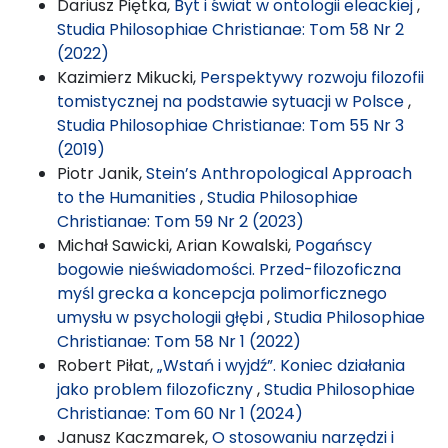
Dariusz Piętka,
Byt i świat w ontologii eleackiej
,
Studia Philosophiae Christianae: Tom 58 Nr 2
(2022)
Kazimierz Mikucki,
Perspektywy rozwoju filozofii
tomistycznej na podstawie sytuacji w Polsce
,
Studia Philosophiae Christianae: Tom 55 Nr 3
(2019)
Piotr Janik,
Stein’s Anthropological Approach
to the Humanities
,
Studia Philosophiae
Christianae: Tom 59 Nr 2 (2023)
Michał Sawicki, Arian Kowalski,
Pogańscy
bogowie nieświadomości. Przed-filozoficzna
myśl grecka a koncepcja polimorficznego
umysłu w psychologii głębi
,
Studia Philosophiae
Christianae: Tom 58 Nr 1 (2022)
Robert Piłat,
„Wstań i wyjdź”. Koniec działania
jako problem filozoficzny
,
Studia Philosophiae
Christianae: Tom 60 Nr 1 (2024)
Janusz Kaczmarek,
O stosowaniu narzędzi i