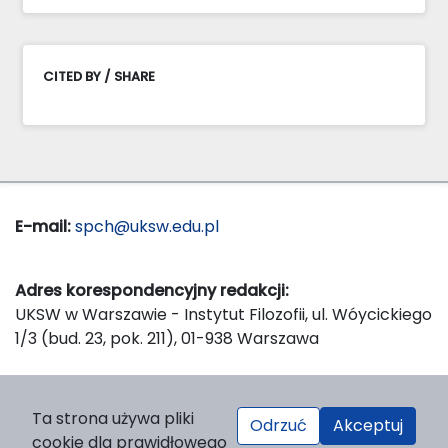
CITED BY / SHARE
E-mail:
spch@uksw.edu.pl
Adres korespondencyjny redakcji:
UKSW w Warszawie - Instytut Filozofii, ul. Wóycickiego
1/3 (bud. 23, pok. 211), 01-938 Warszawa
Wydawca:
Ta strona używa pliki
Odrzuć
Akceptuj
Wydawnictwo Naukowe UKSW, ul. Dewajtis 5, domek
cookie dla prawidłowego