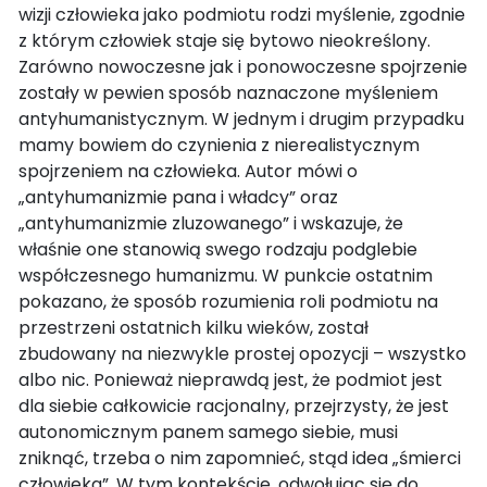
wizji człowieka jako podmiotu rodzi myślenie, zgodnie
z którym człowiek staje się bytowo nieokreślony.
Zarówno nowoczesne jak i ponowoczesne spojrzenie
zostały w pewien sposób naznaczone myśleniem
antyhumanistycznym. W jednym i drugim przypadku
mamy bowiem do czynienia z nierealistycznym
spojrzeniem na człowieka. Autor mówi o
„antyhumanizmie pana i władcy” oraz
„antyhumanizmie zluzowanego” i wskazuje, że
właśnie one stanowią swego rodzaju podglebie
współczesnego humanizmu. W punkcie ostatnim
pokazano, że sposób rozumienia roli podmiotu na
przestrzeni ostatnich kilku wieków, został
zbudowany na niezwykle prostej opozycji – wszystko
albo nic. Ponieważ nieprawdą jest, że podmiot jest
dla siebie całkowicie racjonalny, przejrzysty, że jest
autonomicznym panem samego siebie, musi
zniknąć, trzeba o nim zapomnieć, stąd idea „śmierci
człowieka”. W tym kontekście, odwołując się do