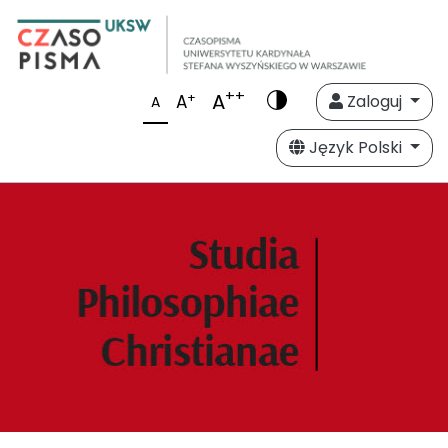
++
A
+
A
Zaloguj
A
Język Polski