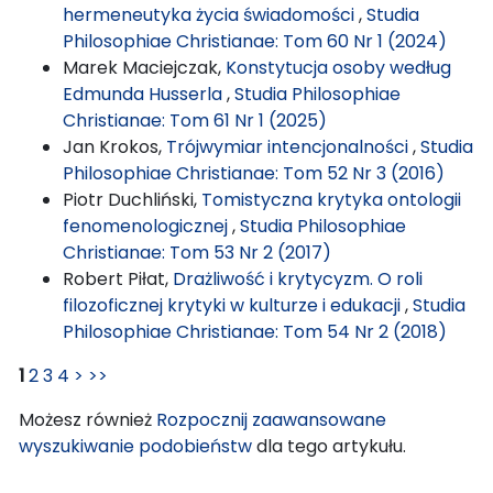
hermeneutyka życia świadomości
,
Studia
Philosophiae Christianae: Tom 60 Nr 1 (2024)
Marek Maciejczak,
Konstytucja osoby według
Edmunda Husserla
,
Studia Philosophiae
Christianae: Tom 61 Nr 1 (2025)
Jan Krokos,
Trójwymiar intencjonalności
,
Studia
Philosophiae Christianae: Tom 52 Nr 3 (2016)
Piotr Duchliński,
Tomistyczna krytyka ontologii
fenomenologicznej
,
Studia Philosophiae
Christianae: Tom 53 Nr 2 (2017)
Robert Piłat,
Drażliwość i krytycyzm. O roli
filozoficznej krytyki w kulturze i edukacji
,
Studia
Philosophiae Christianae: Tom 54 Nr 2 (2018)
1
2
3
4
>
>>
Możesz również
Rozpocznij zaawansowane
wyszukiwanie podobieństw
dla tego artykułu.