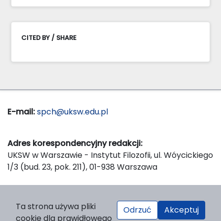
CITED BY / SHARE
E-mail:
spch@uksw.edu.pl
Adres korespondencyjny redakcji:
UKSW w Warszawie - Instytut Filozofii, ul. Wóycickiego
1/3 (bud. 23, pok. 211), 01-938 Warszawa
Wydawca:
Ta strona używa pliki
Odrzuć
Akceptuj
Wydawnictwo Naukowe UKSW, ul. Dewajtis 5, domek
cookie dla prawidłowego