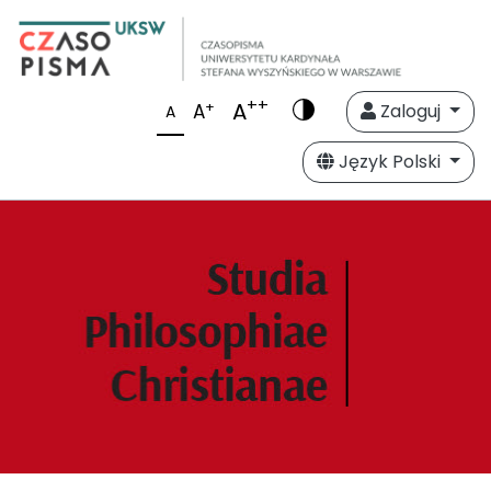
++
A
+
A
Zaloguj
A
Język Polski