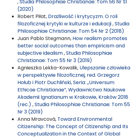
,
Studia Philosophiae Christianae: Tom 56 Nr S1
(2020)
Robert Piłat,
Drażliwość i krytycyzm. O roli
filozoficznej krytyki w kulturze i edukacji
,
Studia
Philosophiae Christianae: Tom 54 Nr 2 (2018)
Juan Pablo Stegmann,
How realism promotes
better social outcomes than empiricism and
subjective idealism
,
Studia Philosophiae
Christianae: Tom 55 Nr 3 (2019)
Agnieszka Lekka-Kowalik,
Ulepszanie człowieka
w perspektywie filozoficznej, red. Grzegorz
Hołub i Piotr Duchliński, Seria: „Universum
Ethicae Christianae”, Wydawnictwo Naukowe
Akademii Ignatianum w Krakowie, Kraków 2018
(rec.)
,
Studia Philosophiae Christianae: Tom 55
Nr 3 (2019)
Anna Mravcová,
Toward Environmental
Citizenship: The Concept of Citizenship and Its
Conceptualization in the Context of Global