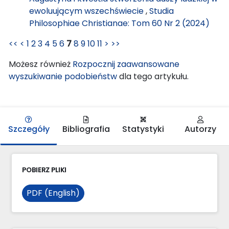
ewoluującym wszechświecie
,
Studia
Philosophiae Christianae: Tom 60 Nr 2 (2024)
<<
<
1
2
3
4
5
6
7
8
9
10
11
>
>>
Możesz również
Rozpocznij zaawansowane
wyszukiwanie podobieństw
dla tego artykułu.
Szczegóły
Bibliografia
Statystyki
Autorzy
POBIERZ PLIKI
PDF (English)