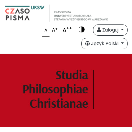
++
A
+
A
Zaloguj
A
Język Polski