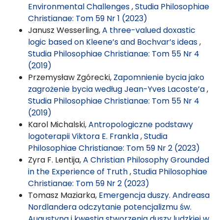
Environmental Challenges
,
Studia Philosophiae
Christianae: Tom 59 Nr 1 (2023)
Janusz Wesserling,
A three-valued doxastic
logic based on Kleene’s and Bochvar’s ideas
,
Studia Philosophiae Christianae: Tom 55 Nr 4
(2019)
Przemysław Zgórecki,
Zapomnienie bycia jako
zagrożenie bycia według Jean-Yves Lacoste’a
,
Studia Philosophiae Christianae: Tom 55 Nr 4
(2019)
Karol Michalski,
Antropologiczne podstawy
logoterapii Viktora E. Frankla
,
Studia
Philosophiae Christianae: Tom 59 Nr 2 (2023)
Zyra F. Lentija,
A Christian Philosophy Grounded
in the Experience of Truth
,
Studia Philosophiae
Christianae: Tom 59 Nr 2 (2023)
Tomasz Maziarka,
Emergencja duszy. Andreasa
Nordlandera odczytanie potencjalizmu św.
Augustyna i kwestia stworzenia duszy ludzkiej w