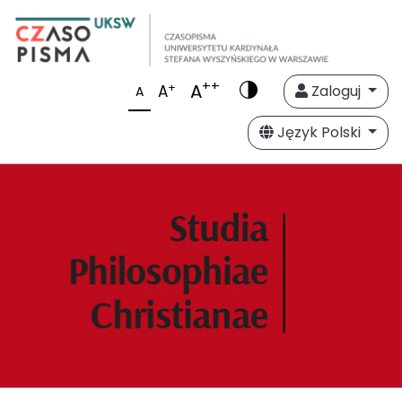
++
A
+
A
Zaloguj
A
Język Polski