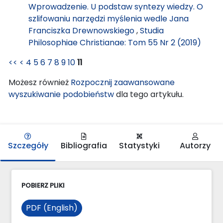
Wprowadzenie. U podstaw syntezy wiedzy. O
szlifowaniu narzędzi myślenia wedle Jana
Franciszka Drewnowskiego
,
Studia
Philosophiae Christianae: Tom 55 Nr 2 (2019)
<<
<
4
5
6
7
8
9
10
11
Możesz również
Rozpocznij zaawansowane
wyszukiwanie podobieństw
dla tego artykułu.
Szczegóły
Bibliografia
Statystyki
Autorzy
POBIERZ PLIKI
PDF (English)