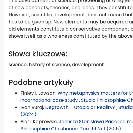
The development of science, proceeding at a higher 
of new concepts, theories, and ideas. They constitut
However, scientific development does not mean that
has to be given up. New elements may be acquired and
old elements constitute a conservative component o
shows itself as a wholeness constituted by the ab
Słowa kluczowe:
science, history of science, development
Podobne artykuły
Finley I. Lawson,
Why metaphysics matters for t
incarnational case study
,
Studia Philosophiae Ch
Ivan Buraj,
Degrowth – Utopia or Reality?
,
Studia
(2024)
Piotr Koprowski,
Janusza Stanisława Pasierba mis
Philosophiae Christianae: Tom 51 Nr 1 (2015)