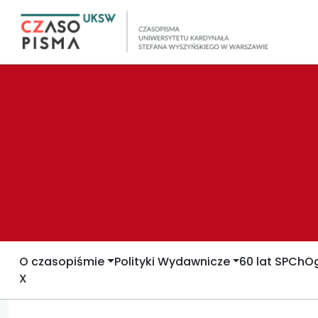
O czasopiśmie
Polityki Wydawnicze
60 lat SPCh
Og
X