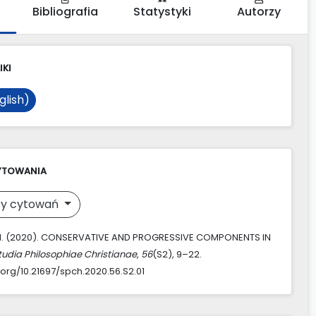
Bibliografia
Statystyki
Autorzy
IKI
glish)
YTOWANIA
y cytowań
 M. (2020). CONSERVATIVE AND PROGRESSIVE COMPONENTS IN
tudia Philosophiae Christianae
,
56
(S2), 9–22.
.org/10.21697/spch.2020.56.S2.01