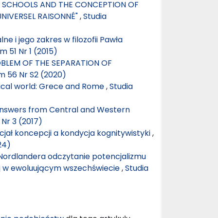
EN SCHOOLS AND THE CONCEPTION OF
UNIVERSEL RAISONNÉ"
,
Studia
 i jego zakres w filozofii Pawła
m 51 Nr 1 (2015)
OBLEM OF THE SEPARATION OF
om 56 Nr S2 (2020)
ssical world: Grece and Rome
,
Studia
r answers from Central and Western
 Nr 3 (2017)
jał koncepcji a kondycja kognitywistyki
,
24)
Nordlandera odczytanie potencjalizmu
iej w ewoluującym wszechświecie
,
Studia