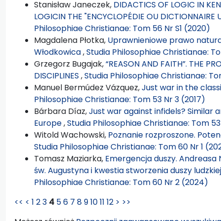
Stanisław Janeczek,
DIDACTICS OF LOGIC IN K
LOGICIN THE "ENCYCLOPÉDIE OU DICTIONNAIRE 
Philosophiae Christianae: Tom 56 Nr S1 (2020)
Magdalena Płotka,
Uprawnieniowe prawo naturalne
Włodkowica
,
Studia Philosophiae Christianae: To
Grzegorz Bugajak,
“REASON AND FAITH”. THE PR
DISCIPLINES
,
Studia Philosophiae Christianae: T
Manuel Bermúdez Vázquez,
Just war in the cla
Philosophiae Christianae: Tom 53 Nr 3 (2017)
Bárbara Díaz,
Just war against infidels? Simila
Europe
,
Studia Philosophiae Christianae: Tom 53
Witold Wachowski,
Poznanie rozproszone. Potenc
Studia Philosophiae Christianae: Tom 60 Nr 1 (20
Tomasz Maziarka,
Emergencja duszy. Andreasa 
św. Augustyna i kwestia stworzenia duszy ludzk
Philosophiae Christianae: Tom 60 Nr 2 (2024)
<<
<
1
2
3
4
5
6
7
8
9
10
11
12
>
>>