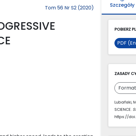
Szczegóły
Tom 56 Nr S2 (2020)
OGRESSIVE
POBIERZ PL
CE
PDF (En
ZASADY C
Format
Lubański,
SCIENCE.
S
https://doi