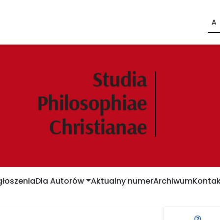
A
łoszenia
Dla Autorów
Aktualny numer
Archiwum
Kontak