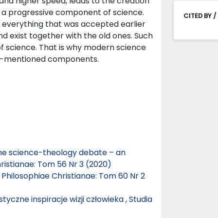
and higher speed, leads to the creation
e a progressive component of science.
CITED BY /
 everything that was accepted earlier
 exist together with the old ones. Such
f science. That is why modern science
ove-mentioned components.
he science-theology debate – an
ristianae: Tom 56 Nr 3 (2020)
 Philosophiae Christianae: Tom 60 Nr 2
tyczne inspiracje wizji człowieka
,
Studia