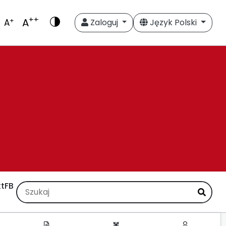
++
A
+
A
Zaloguj
Język Polski
t
FB