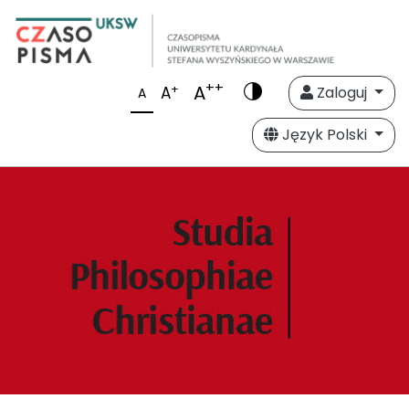
++
A
+
A
Zaloguj
A
Język Polski