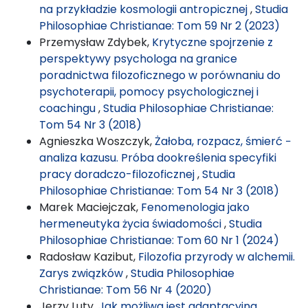
na przykładzie kosmologii antropicznej
,
Studia
Philosophiae Christianae: Tom 59 Nr 2 (2023)
Przemysław Zdybek,
Krytyczne spojrzenie z
perspektywy psychologa na granice
poradnictwa filozoficznego w porównaniu do
psychoterapii, pomocy psychologicznej i
coachingu
,
Studia Philosophiae Christianae:
Tom 54 Nr 3 (2018)
Agnieszka Woszczyk,
Żałoba, rozpacz, śmierć −
analiza kazusu. Próba dookreślenia specyfiki
pracy doradczo-filozoficznej
,
Studia
Philosophiae Christianae: Tom 54 Nr 3 (2018)
Marek Maciejczak,
Fenomenologia jako
hermeneutyka życia świadomości
,
Studia
Philosophiae Christianae: Tom 60 Nr 1 (2024)
Radosław Kazibut,
Filozofia przyrody w alchemii.
Zarys związków
,
Studia Philosophiae
Christianae: Tom 56 Nr 4 (2020)
Jerzy Luty,
Jak możliwa jest adaptacyjna