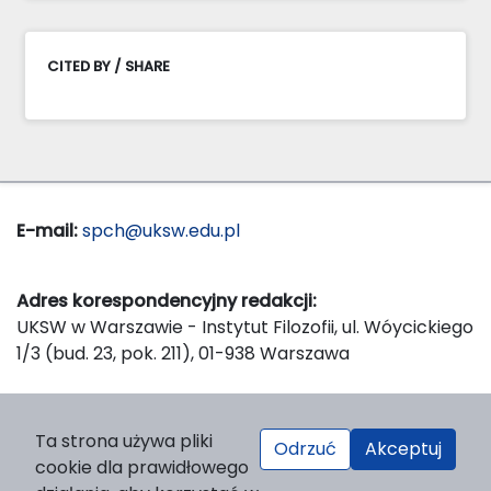
CITED BY / SHARE
E-mail:
spch@uksw.edu.pl
Adres korespondencyjny redakcji:
UKSW w Warszawie - Instytut Filozofii, ul. Wóycickiego
1/3 (bud. 23, pok. 211), 01-938 Warszawa
Wydawca:
Ta strona używa pliki
Odrzuć
Akceptuj
Wydawnictwo Naukowe UKSW, ul. Dewajtis 5, domek
cookie dla prawidłowego
nr 2, 01-815 Warszawa