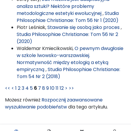
analiza sztuki? Niektóre problemy
metodologiczne estetyki ewolucyjnej
,
Studia
Philosophiae Christianae: Tom 56 Nr 1 (2020)
Piotr Leśniak,
Stawanie się osobą jako proces
,
Studia Philosophiae Christianae: Tom 56 Nr 2
(2020)
Waldemar Kmiecikowski,
O pewnym dwugłosie
w szkole lwowsko-warszawskiej.
Normatywność między etologią a etyką
empiryczną
,
Studia Philosophiae Christianae:
Tom 54 Nr 2 (2018)
<<
<
1
2
3
4
5
6
7
8
9
10
11
12
>
>>
Możesz również
Rozpocznij zaawansowane
wyszukiwanie podobieństw
dla tego artykułu.