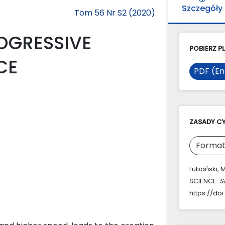
Szczegóły
Tom 56 Nr S2 (2020)
OGRESSIVE
POBIERZ PL
CE
PDF (En
ZASADY C
Format
Lubański,
SCIENCE.
S
https://doi