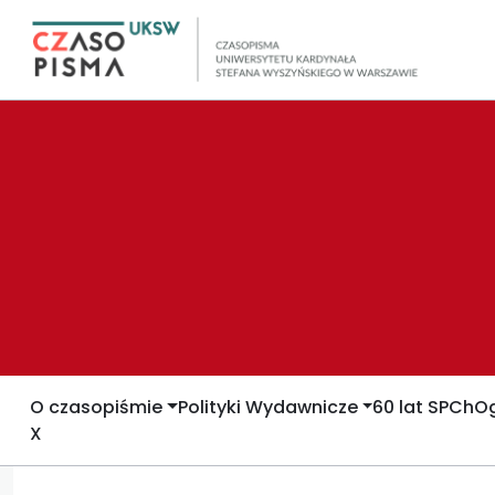
O czasopiśmie
Polityki Wydawnicze
60 lat SPCh
Og
X