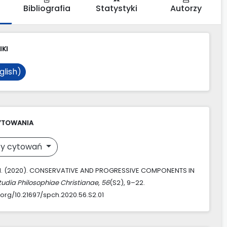
Bibliografia
Statystyki
Autorzy
IKI
glish)
YTOWANIA
y cytowań
 M. (2020). CONSERVATIVE AND PROGRESSIVE COMPONENTS IN
tudia Philosophiae Christianae
,
56
(S2), 9–22.
.org/10.21697/spch.2020.56.S2.01