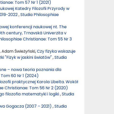
tianae: Tom 57 Nr 1 (2021)
ukowej Katedry Filozofii Przyrody w
 2019-2022
,
Studia Philosophiae
wej konferencji naukowej nt. The
0th century, Trnavská Univerzita v
hilosophiae Christianae: Tom 55 Nr 3
, Adam Świeżyński,
Czy fizyka wskazuje
ki "Fizyk w jaskini światów"
,
Studia
one – nowa teoria poznania dla
: Tom 60 Nr 1 (2024)
lozofii praktycznej Karola Libelta. Wokół
ae Christianae: Tom 56 Nr 2 (2020)
 filozofia matematyki i logiki
,
Studia
awa Gogacza (2007 – 2021)
,
Studia