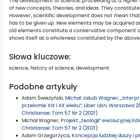
The development of science, proceeding at a higher 
of new concepts, theories, and ideas. They constitut
However, scientific development does not mean that
has to be given up. New elements may be acquired and
old elements constitute a conservative component o
shows itself as a wholeness constituted by the ab
Słowa kluczowe:
science, history of science, development
Podobne artykuły
Adam Świeżyński,
Michał Jakub Wagner, „Interpre
przełomie XIX i XX wieku”, Liber Libri, Warszawa 2
Christianae: Tom 57 Nr 2 (2021)
Michał Wagner,
Projekt „teologii” ewolucyjnej E
Christianae: Tom 57 Nr 2 (2021)
Adam Grzegorzyca,
Koncepcja ludzkiej duszy i 