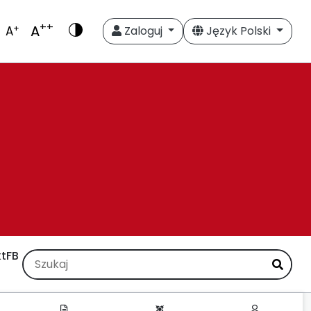
++
A
+
A
Zaloguj
Język Polski
t
FB