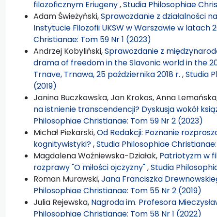
filozoficznym Eriugeny
,
Studia Philosophiae Chris
Adam Świeżyński,
Sprawozdanie z działalności na
Instytucie Filozofii UKSW w Warszawie w latach
Christianae: Tom 59 Nr 1 (2023)
Andrzej Kobyliński,
Sprawozdanie z międzynarodo
drama of freedom in the Slavonic world in the 2
Trnave, Trnawa, 25 października 2018 r.
,
Studia P
(2019)
Janina Buczkowska, Jan Krokos, Anna Lemańska
na istnienie transcendencji? Dyskusja wokół książ
Philosophiae Christianae: Tom 59 Nr 2 (2023)
Michał Piekarski,
Od Redakcji: Poznanie rozprosz
kognitywistyki?
,
Studia Philosophiae Christianae
Magdalena Woźniewska-Działak,
Patriotyzm w fi
rozprawy "O miłości ojczyzny"
,
Studia Philosophi
Roman Murawski,
Jana Franciszka Drewnowskiego
Philosophiae Christianae: Tom 55 Nr 2 (2019)
Julia Rejewska,
Nagroda im. Profesora Mieczysł
Philosophiae Christianae: Tom 58 Nr 1 (2022)