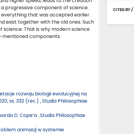
and higher speed, leads to the creation
e a progressive component of science.
CITED BY /
 everything that was accepted earlier
 exist together with the old ones. Such
f science. That is why modern science
ove-mentioned components.
tacje rozwoju biologii ewolucyjnej na
020, ss. 332 (rec.)
,
Studia Philosophiae
dwarda D. Cope’a
,
Studia Philosophiae
problem animacji w systemie