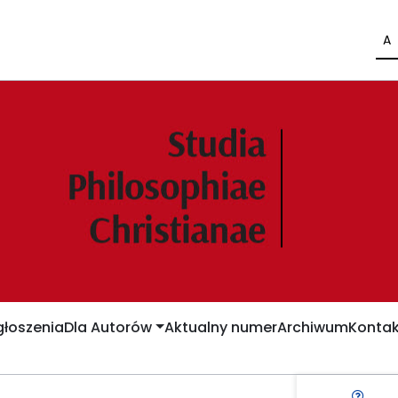
A
łoszenia
Dla Autorów
Aktualny numer
Archiwum
Kontak