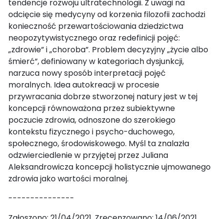
tendencje rozwoju ultratechnologii. Z uwagi na
odcięcie się medycyny od korzenia filozofii zachodzi
konieczność przewartościowania dziedzictwa
neopozytywistycznego oraz redefinicji pojęć:
„zdrowie” i „choroba”. Problem decyzyjny „życie albo
śmierć”, definiowany w kategoriach dysjunkcji,
narzuca nowy sposób interpretacji pojęć
moralnych. Idea autokreacji w procesie
przywracania dobrze stworzonej natury jest w tej
koncepcji równoważona przez subiektywne
poczucie zdrowia, odnoszone do szerokiego
kontekstu fizycznego i psycho-duchowego,
społecznego, środowiskowego. Myśl ta znalazła
odzwierciedlenie w przyjętej przez Juliana
Aleksandrowicza koncepcji holistycznie ujmowanego
zdrowia jako wartości moralnej.
---------------
Zgłoszono: 21/04/2021. Zrecenzowano: 14/06/2021.