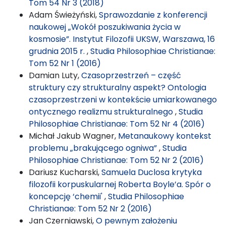
Tom 54 Nr 3 (2018)
Adam Świeżyński,
Sprawozdanie z konferencji
naukowej „Wokół poszukiwania życia w
kosmosie”. Instytut Filozofii UKSW, Warszawa, 16
grudnia 2015 r.
,
Studia Philosophiae Christianae:
Tom 52 Nr 1 (2016)
Damian Luty,
Czasoprzestrzeń – część
struktury czy strukturalny aspekt? Ontologia
czasoprzestrzeni w kontekście umiarkowanego
ontycznego realizmu strukturalnego
,
Studia
Philosophiae Christianae: Tom 52 Nr 4 (2016)
Michał Jakub Wagner,
Metanaukowy kontekst
problemu „brakującego ogniwa”
,
Studia
Philosophiae Christianae: Tom 52 Nr 2 (2016)
Dariusz Kucharski,
Samuela Duclosa krytyka
filozofii korpuskularnej Roberta Boyle’a. Spór o
koncepcję ‘chemii'
,
Studia Philosophiae
Christianae: Tom 52 Nr 2 (2016)
Jan Czerniawski,
O pewnym założeniu