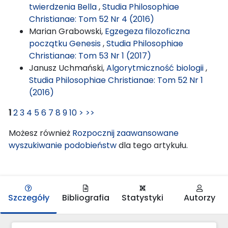
twierdzenia Bella
,
Studia Philosophiae
Christianae: Tom 52 Nr 4 (2016)
Marian Grabowski,
Egzegeza filozoficzna
początku Genesis
,
Studia Philosophiae
Christianae: Tom 53 Nr 1 (2017)
Janusz Uchmański,
Algorytmiczność biologii
,
Studia Philosophiae Christianae: Tom 52 Nr 1
(2016)
1
2
3
4
5
6
7
8
9
10
>
>>
Możesz również
Rozpocznij zaawansowane
wyszukiwanie podobieństw
dla tego artykułu.
Szczegóły
Bibliografia
Statystyki
Autorzy