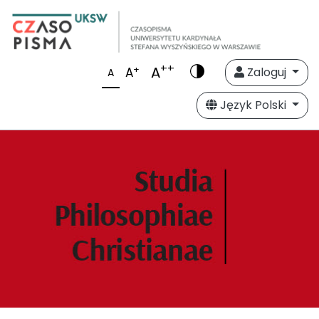
++
A
+
A
Zaloguj
A
Język Polski