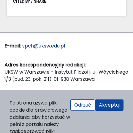
CITED BY / SHARE
E-mail:
spch@uksw.edu.pl
Adres korespondencyjny redakcji:
UKSW w Warszawie - Instytut Filozofii, ul. Wóycickiego
1/3 (bud. 23, pok. 211), 01-938 Warszawa
Wydawca:
Ta strona używa pliki
Odrzuć
Akceptuj
Wydawnictwo Naukowe UKSW, ul. Dewajtis 5, domek
cookie dla prawidłowego
nr 2, 01-815 Warszawa
działania, aby korzystać w
Strona WWW Wydawnictwa
pełni z portalu należy
e-mail:
wydawnictwo@uksw.edu.pl
zaakceptować pliki