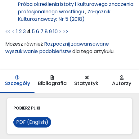
Próba określenia istoty i kulturowego znaczenia
profesjonalnego wrestlingu
,
Załącznik
Kulturoznawczy: Nr 5 (2018)
<<
<
1
2
3
4
5
6
7
8
9
10
>
>>
Możesz również
Rozpocznij zaawansowane
wyszukiwanie podobieństw
dla tego artykułu.
Szczegóły
Bibliografia
Statystyki
Autorzy
POBIERZ PLIKI
PDF (English)