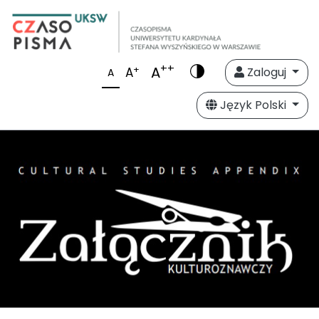
++
A
+
A
Zaloguj
A
Język Polski