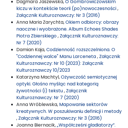
Dagmara Jaszewska,
O Gombrowiczowskim
kiczu w kontekście teorii (po)nowoczesności
,
Załącznik Kulturoznawczy: Nr 3 (2016)
Anna Maria Zarychta,
Okiem odbiorcy: obrazy
naoczne i wyobrażone. Album Echoes Shades
Piotra Zbierskiego
,
Załącznik Kulturoznawczy:
Nr 7 (2020)
Damian Kaja,
Codzienność rozszczelniona. O
"Codziennej walce" Manu Larceneta
,
Załącznik
Kulturoznawczy: Nr 10 (2023): Załącznik
Kulturoznawczy 10/2023
Katarzyna Machtyl,
Ożywczość semiotycznej
optyki. Głośno myśląc nad kategorią
żywotności (i) tekstu
,
Załącznik
Kulturoznawczy: Nr 7 (2020)
Anna Wróblewska,
Mapowanie sektorów
kreatywnych. W poszukiwaniu definicji i metody
,
Załącznik Kulturoznawczy: Nr 3 (2016)
Joanna Biernacik,
„Współcześni gladiatorzy”.