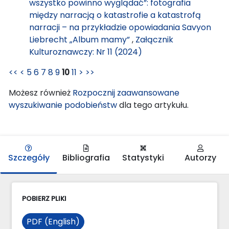
wszystko powinno wyglądać”: fotografia
między narracją o katastrofie a katastrofą
narracji – na przykładzie opowiadania Savyon
Liebrecht „Album mamy”
,
Załącznik
Kulturoznawczy: Nr 11 (2024)
<<
<
5
6
7
8
9
10
11
>
>>
Możesz również
Rozpocznij zaawansowane
wyszukiwanie podobieństw
dla tego artykułu.
Szczegóły
Bibliografia
Statystyki
Autorzy
POBIERZ PLIKI
PDF (English)