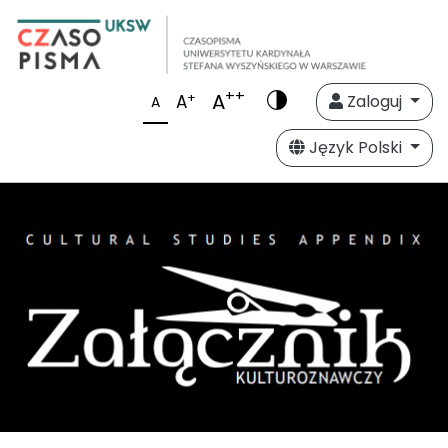
++
A
+
A
Zaloguj
A
Język Polski