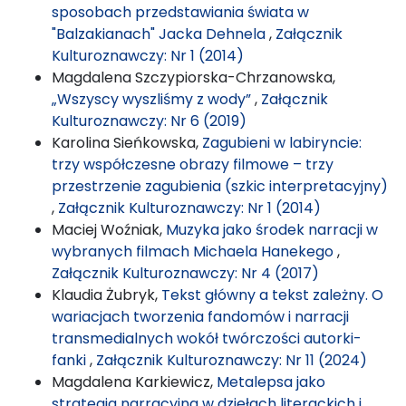
sposobach przedstawiania świata w
"Balzakianach" Jacka Dehnela
,
Załącznik
Kulturoznawczy: Nr 1 (2014)
Magdalena Szczypiorska-Chrzanowska,
„Wszyscy wyszliśmy z wody”
,
Załącznik
Kulturoznawczy: Nr 6 (2019)
Karolina Sieńkowska,
Zagubieni w labiryncie:
trzy współczesne obrazy filmowe – trzy
przestrzenie zagubienia (szkic interpretacyjny)
,
Załącznik Kulturoznawczy: Nr 1 (2014)
Maciej Woźniak,
Muzyka jako środek narracji w
wybranych filmach Michaela Hanekego
,
Załącznik Kulturoznawczy: Nr 4 (2017)
Klaudia Żubryk,
Tekst główny a tekst zależny. O
wariacjach tworzenia fandomów i narracji
transmedialnych wokół twórczości autorki-
fanki
,
Załącznik Kulturoznawczy: Nr 11 (2024)
Magdalena Karkiewicz,
Metalepsa jako
strategia narracyjna w dziełach literackich i