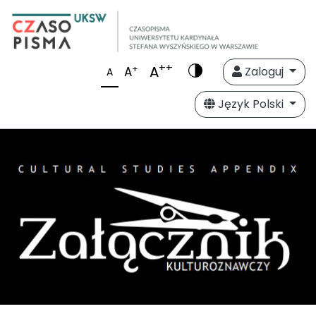
++
A
+
A
Zaloguj
A
Język Polski