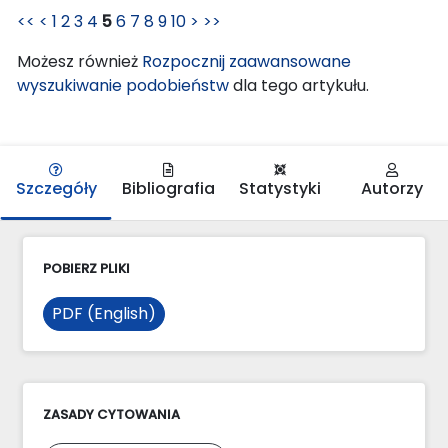
<<
<
1
2
3
4
5
6
7
8
9
10
>
>>
Możesz również
Rozpocznij zaawansowane
wyszukiwanie podobieństw
dla tego artykułu.
Szczegóły
Bibliografia
Statystyki
Autorzy
POBIERZ PLIKI
PDF (English)
ZASADY CYTOWANIA