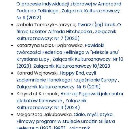
O procesie indywiduacji zbiorowej w Amarcord
Federica Felliniego
,
Załącznik Kulturoznawczy:
Nr 9 (2022)
Izabela Tomczyk-Jarzyna,
Twarz i (jej) brak. O
filmie Lokator Alfreda Hitchcocka
,
Załącznik
Kulturoznawczy: Nr 7 (2020)
Katarzyna Gołos-Dąbrowska,
Powidoki
twórczości Federica Felliniego w "Mieście Snu"
Krystiana Lupy
,
Załącznik Kulturoznawczy: Nr 10
(2023): Załącznik Kulturoznawczy 10/2023
Konrad Wojnowski,
Happy End, czyli
zaciemnianie Hanekego i rozjaśnianie Europy
,
Załącznik Kulturoznawczy: Nr 6 (2019)
Krzysztof Kornacki,
Andrzej Pągowski jako autor
plakatów filmowych
,
Załącznik
Kulturoznawczy: Nr 11 (2024)
Małgorzata Jakubowska,
Ciało, myśl, etyka.
Filmowy program w stulecie urodzin Gilles’a
Deleuze’a (1925-1995)
,
Załącznik