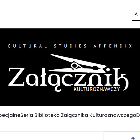
A
pecjalne
Seria Biblioteka Załącznika Kulturoznawczego
D