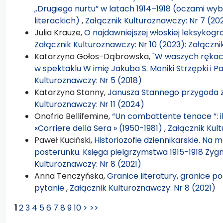
„Drugiego nurtu” w latach 1914–1918 (oczami wy
literackich)
,
Załącznik Kulturoznawczy: Nr 7 (20
Julia Krauze,
O najdawniejszej włoskiej leksykogra
Załącznik Kulturoznawczy: Nr 10 (2023): Załączn
Katarzyna Gołos-Dąbrowska,
"W waszych rękach
w spektaklu W imię Jakuba S. Moniki Strzępki i 
Kulturoznawczy: Nr 5 (2018)
Katarzyna Stanny,
Janusza Stannego przygoda 
Kulturoznawczy: Nr 11 (2024)
Onofrio Bellifemine,
“Un combattente tenace ”: i
«Corriere della Sera » (1950-1981)
,
Załącznik Kult
Paweł Kuciński,
Historiozofie dziennikarskie. Na 
posterunku. Księga pielgrzymstwa 1915-1918 Zyg
Kulturoznawczy: Nr 8 (2021)
Anna Tenczyńska,
Granice literatury, granice poe
pytanie
,
Załącznik Kulturoznawczy: Nr 8 (2021)
1
2
3
4
5
6
7
8
9
10
>
>>