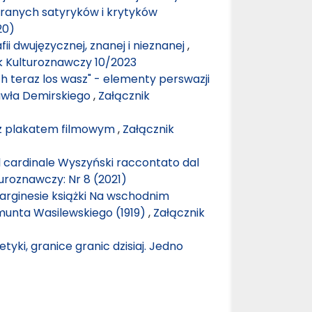
branych satyryków i krytyków
20)
fii dwujęzycznej, znanej i nieznanej
,
ik Kulturoznawczy 10/2023
 teraz los wasz" - elementy perswazji
Pawła Demirskiego
,
Załącznik
z plakatem filmowym
,
Załącznik
l cardinale Wyszyński raccontato dal
uroznawczy: Nr 8 (2021)
marginesie książki Na wschodnim
munta Wasilewskiego (1919)
,
Załącznik
tyki, granice granic dzisiaj. Jedno