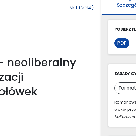
Szczeg
Nr 1 (2014)
POBIERZ PL
PDF
– neoliberalny
zacji
ZASADY C
tołówek
Format
Romanowski
wokół pryw
Kulturozn