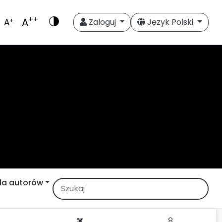
++
A
+
A
Zaloguj
Język Polski
la autorów