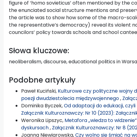
figure of ‘homo sovieticus’ often mentioned by the co
the enunciated social structure mentions and preserv
the article was to show how some of the macro-scale
the representative’s democracy) reveal its violent 
councilors’ policy towards schools and school cantee
Słowa kluczowe:
neoliberalism, discourse, educational politics in Wars
Podobne artykuły
Paweł Kuciński,
Kulturowe czy polityczne wojny 
poezji dwudziestolecia międzywojennego
,
Załącz
Dominika Byczek,
Od adaptacji do edukacji, czyl
Załącznik Kulturoznawczy: Nr 10 (2023): Załączn
Weronika Lipszyc,
Metafora „wiedza to widzenie
dyskursach
,
Załącznik Kulturoznawczy: Nr 8 (202
Joanna Niewiarowska,
Czy wolno się śmiać na wo