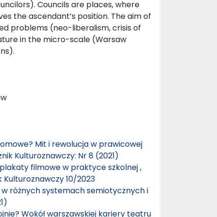
uncilors). Councils are places, where
es the ascendant’s position. The aim of
d problems (neo-liberalism, crisis of
nature in the micro-scale (Warsaw
ns).
aw
domowe? Mit i rewolucja w prawicowej
nik Kulturoznawczy: Nr 8 (2021)
i plakaty filmowe w praktyce szkolnej
,
ik Kulturoznawczy 10/2023
” w różnych systemach semiotycznych i
1)
jnie? Wokół warszawskiej kariery teatru