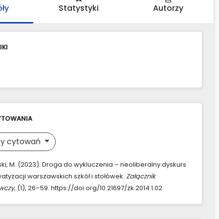
óły
Statystyki
Autorzy
IKI
YTOWANIA
y cytowań
, M. (2023). Droga do wykluczenia – neoliberalny dyskurs
atyzacji warszawskich szkół i stołówek.
Załącznik
awczy
, (1), 26–59. https://doi.org/10.21697/zk.2014.1.02