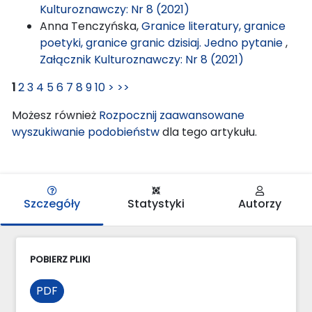
Kulturoznawczy: Nr 8 (2021)
Anna Tenczyńska,
Granice literatury, granice
poetyki, granice granic dzisiaj. Jedno pytanie
,
Załącznik Kulturoznawczy: Nr 8 (2021)
1
2
3
4
5
6
7
8
9
10
>
>>
Możesz również
Rozpocznij zaawansowane
wyszukiwanie podobieństw
dla tego artykułu.
Szczegóły
Statystyki
Autorzy
POBIERZ PLIKI
PDF