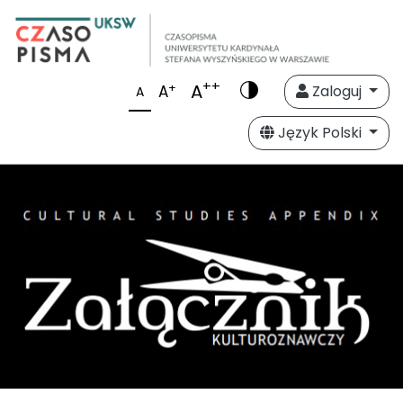
++
A
+
A
Zaloguj
A
Język Polski