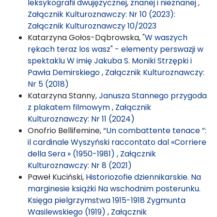
leksykografii dwujęzycznej, znanej i nieznanej
,
Załącznik Kulturoznawczy: Nr 10 (2023):
Załącznik Kulturoznawczy 10/2023
Katarzyna Gołos-Dąbrowska,
"W waszych
rękach teraz los wasz" - elementy perswazji w
spektaklu W imię Jakuba S. Moniki Strzępki i
Pawła Demirskiego
,
Załącznik Kulturoznawczy:
Nr 5 (2018)
Katarzyna Stanny,
Janusza Stannego przygoda
z plakatem filmowym
,
Załącznik
Kulturoznawczy: Nr 11 (2024)
Onofrio Bellifemine,
“Un combattente tenace ”:
il cardinale Wyszyński raccontato dal «Corriere
della Sera » (1950-1981)
,
Załącznik
Kulturoznawczy: Nr 8 (2021)
Paweł Kuciński,
Historiozofie dziennikarskie. Na
marginesie książki Na wschodnim posterunku.
Księga pielgrzymstwa 1915-1918 Zygmunta
Wasilewskiego (1919)
,
Załącznik