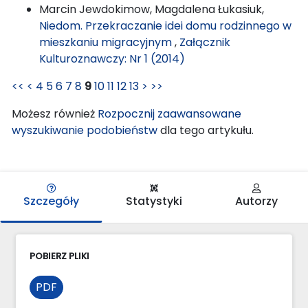
Marcin Jewdokimow, Magdalena Łukasiuk,
Niedom. Przekraczanie idei domu rodzinnego w
mieszkaniu migracyjnym
,
Załącznik
Kulturoznawczy: Nr 1 (2014)
<<
<
4
5
6
7
8
9
10
11
12
13
>
>>
Możesz również
Rozpocznij zaawansowane
wyszukiwanie podobieństw
dla tego artykułu.
Szczegóły
Statystyki
Autorzy
POBIERZ PLIKI
PDF