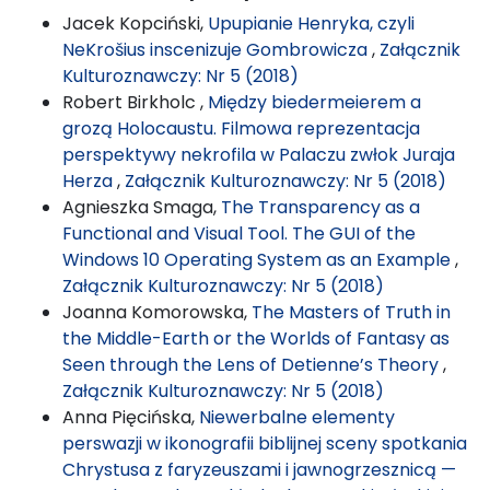
Jacek Kopciński,
Upupianie Henryka, czyli
NeKrošius inscenizuje Gombrowicza
,
Załącznik
Kulturoznawczy: Nr 5 (2018)
Robert Birkholc ,
Między biedermeierem a
grozą Holocaustu. Filmowa reprezentacja
perspektywy nekrofila w Palaczu zwłok Juraja
Herza
,
Załącznik Kulturoznawczy: Nr 5 (2018)
Agnieszka Smaga,
The Transparency as a
Functional and Visual Tool. The GUI of the
Windows 10 Operating System as an Example
,
Załącznik Kulturoznawczy: Nr 5 (2018)
Joanna Komorowska,
The Masters of Truth in
the Middle-Earth or the Worlds of Fantasy as
Seen through the Lens of Detienne’s Theory
,
Załącznik Kulturoznawczy: Nr 5 (2018)
Anna Pięcińska,
Niewerbalne elementy
perswazji w ikonografii biblijnej sceny spotkania
Chrystusa z faryzeuszami i jawnogrzesznicą —