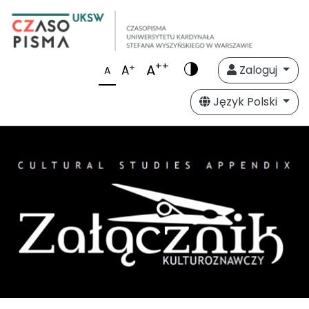
++
A
+
A
Zaloguj
A
Język Polski