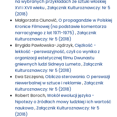
na wybranych przykładach ze sztuki włoskiej
XVI i XVII wieku
,
Załącznik Kulturoznawczy: Nr 5
(2018)
Małgorzata Ciunovič,
O propagandzie w Polskiej
Kronice Filmowej (na podstawie komentarza
narracyjnego z lat 1971-1975)
,
Załącznik
Kulturoznawczy: Nr 5 (2018)
Brygida Pawłowska-Jądrzyk,
Ciężkość -
lekkość -perswazyjność, czyli co wynika z
organizacji estetycznej filmu Dwunastu
gniewnych ludzi Sidneya Lumeta
,
Załącznik
Kulturoznawczy: Nr 5 (2018)
Ewa Szczęsna,
Oblicza sterowania. O perswazji
niewerbalnej w sztuce i reklamie
,
Załącznik
Kulturoznawczy: Nr 5 (2018)
Robert Boroch,
Wokół ewolucji języka -
hipotezy o źródłach mowy ludzkiej i ich wartość
naukowa
,
Załącznik Kulturoznawczy: Nr 5
(2018)