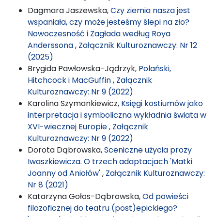
Dagmara Jaszewska,
Czy ziemia nasza jest
wspaniała, czy może jesteśmy ślepi na zło?
Nowoczesność i Zagłada według Roya
Anderssona
,
Załącznik Kulturoznawczy: Nr 12
(2025)
Brygida Pawłowska-Jądrzyk,
Polański,
Hitchcock i MacGuffin
,
Załącznik
Kulturoznawczy: Nr 9 (2022)
Karolina Szymankiewicz,
Księgi kostiumów jako
interpretacja i symboliczna wykładnia świata w
XVI-wiecznej Europie
,
Załącznik
Kulturoznawczy: Nr 9 (2022)
Dorota Dąbrowska,
Sceniczne użycia prozy
Iwaszkiewicza. O trzech adaptacjach 'Matki
Joanny od Aniołów'
,
Załącznik Kulturoznawczy:
Nr 8 (2021)
Katarzyna Gołos-Dąbrowska,
Od powieści
filozoficznej do teatru (post)epickiego?