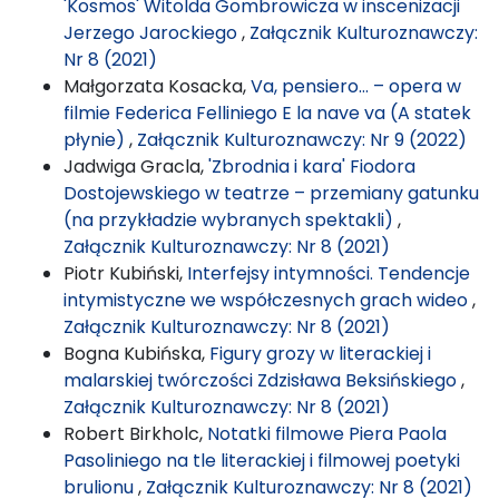
'Kosmos' Witolda Gombrowicza w inscenizacji
Jerzego Jarockiego
,
Załącznik Kulturoznawczy:
Nr 8 (2021)
Małgorzata Kosacka,
Va, pensiero… – opera w
filmie Federica Felliniego E la nave va (A statek
płynie)
,
Załącznik Kulturoznawczy: Nr 9 (2022)
Jadwiga Gracla,
'Zbrodnia i kara' Fiodora
Dostojewskiego w teatrze – przemiany gatunku
(na przykładzie wybranych spektakli)
,
Załącznik Kulturoznawczy: Nr 8 (2021)
Piotr Kubiński,
Interfejsy intymności. Tendencje
intymistyczne we współczesnych grach wideo
,
Załącznik Kulturoznawczy: Nr 8 (2021)
Bogna Kubińska,
Figury grozy w literackiej i
malarskiej twórczości Zdzisława Beksińskiego
,
Załącznik Kulturoznawczy: Nr 8 (2021)
Robert Birkholc,
Notatki filmowe Piera Paola
Pasoliniego na tle literackiej i filmowej poetyki
brulionu
,
Załącznik Kulturoznawczy: Nr 8 (2021)