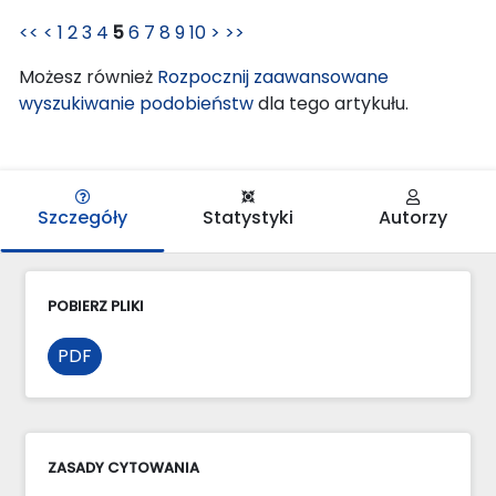
<<
<
1
2
3
4
5
6
7
8
9
10
>
>>
Możesz również
Rozpocznij zaawansowane
wyszukiwanie podobieństw
dla tego artykułu.
Szczegóły
Statystyki
Autorzy
POBIERZ PLIKI
PDF
ZASADY CYTOWANIA