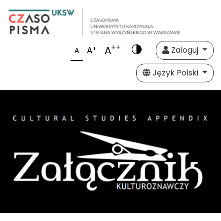
++
A
+
A
Zaloguj
A
Język Polski