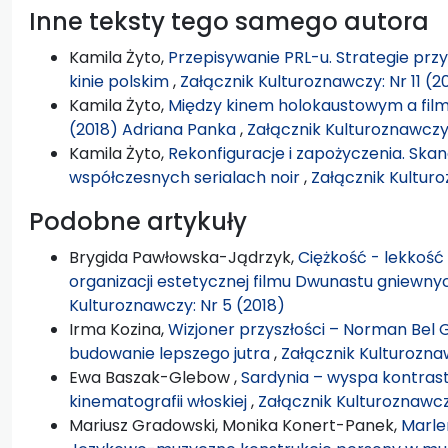
Inne teksty tego samego autora
Kamila Żyto,
Przepisywanie PRL-u. Strategie pr
kinie polskim
,
Załącznik Kulturoznawczy: Nr 11 (2
Kamila Żyto,
Między kinem holokaustowym a fil
(2018) Adriana Panka
,
Załącznik Kulturoznawczy:
Kamila Żyto,
Rekonfiguracje i zapożyczenia. Ska
współczesnych serialach noir
,
Załącznik Kulturo
Podobne artykuły
Brygida Pawłowska-Jądrzyk,
Ciężkość - lekkość
organizacji estetycznej filmu Dwunastu gniewny
Kulturoznawczy: Nr 5 (2018)
Irma Kozina,
Wizjoner przyszłości – Norman Bel 
budowanie lepszego jutra
,
Załącznik Kulturoznaw
Ewa Baszak-Glebow ,
Sardynia – wyspa kontras
kinematografii włoskiej
,
Załącznik Kulturoznawcz
Mariusz Gradowski, Monika Konert-Panek,
Marlen