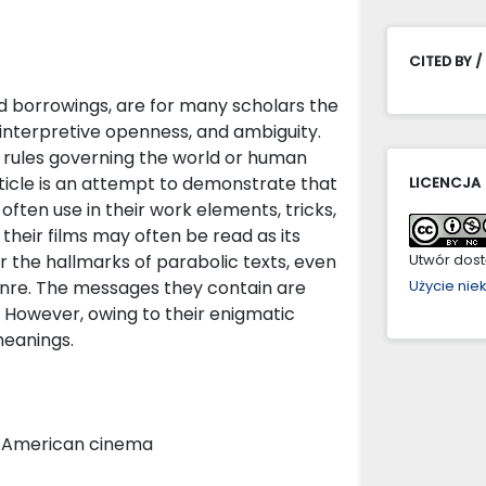
CITED BY /
and borrowings, are for many scholars the
nterpretive openness, and ambiguity.
the rules governing the world or human
article is an attempt to demonstrate that
LICENCJA
ften use in their work elements, tricks,
 their films may often be read as its
 the hallmarks of parabolic texts, even
Utwór dostę
genre. The messages they contain are
Użycie ni
 However, owing to their enigmatic
meanings.
m, American cinema