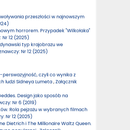
zywoływania przeszłości w najnowszym
024)
mowym horrorem. Przypadek "Wilkołaka"
 Nr 12 (2025)
ndynawski typ krajobrazu we
znawczy: Nr 12 (2025)
 -perswazyjność, czyli co wynika z
ch ludzi Sidneya Lumeta
,
Załącznik
Geddes. Design jako sposób na
czy: Nr 6 (2019)
tów. Rola pejzażu w wybranych filmach
y: Nr 12 (2025)
e Dietrich i The Millionaire Waltz Queen.