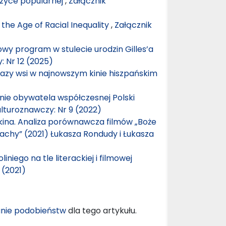
zyce popularnej
,
Załącznik
the Age of Racial Inequality
,
Załącznik
mowy program w stulecie urodzin Gilles’a
: Nr 12 (2025)
azy wsi w najnowszym kinie hiszpańskim
enie obywatela współczesnej Polski
ulturoznawczy: Nr 9 (2022)
kina. Analiza porównawcza filmów „Boże
rachy” (2021) Łukasza Rondudy i Łukasza
iniego na tle literackiej i filmowej
 (2021)
nie podobieństw
dla tego artykułu.