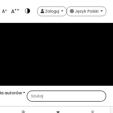
++
A
+
A
Zaloguj
Język Polski
la autorów