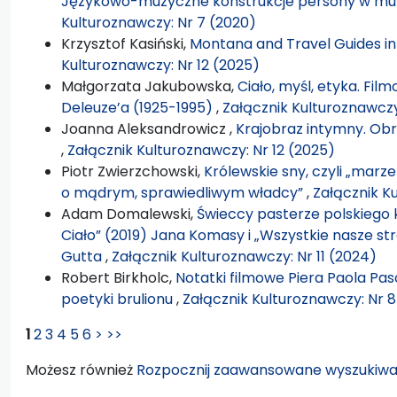
Językowo-muzyczne konstrukcje persony w mu
Kulturoznawczy: Nr 7 (2020)
Krzysztof Kasiński,
Montana and Travel Guides in 
Kulturoznawczy: Nr 12 (2025)
Małgorzata Jakubowska,
Ciało, myśl, etyka. Fil
Deleuze’a (1925-1995)
,
Załącznik Kulturoznawczy
Joanna Aleksandrowicz ,
Krajobraz intymny. Obr
,
Załącznik Kulturoznawczy: Nr 12 (2025)
Piotr Zwierzchowski,
Królewskie sny, czyli „marz
o mądrym, sprawiedliwym władcy”
,
Załącznik K
Adam Domalewski,
Świeccy pasterze polskiego 
Ciało” (2019) Jana Komasy i „Wszystkie nasze st
Gutta
,
Załącznik Kulturoznawczy: Nr 11 (2024)
Robert Birkholc,
Notatki filmowe Piera Paola Pasol
poetyki brulionu
,
Załącznik Kulturoznawczy: Nr 8
1
2
3
4
5
6
>
>>
Możesz również
Rozpocznij zaawansowane wyszukiwa