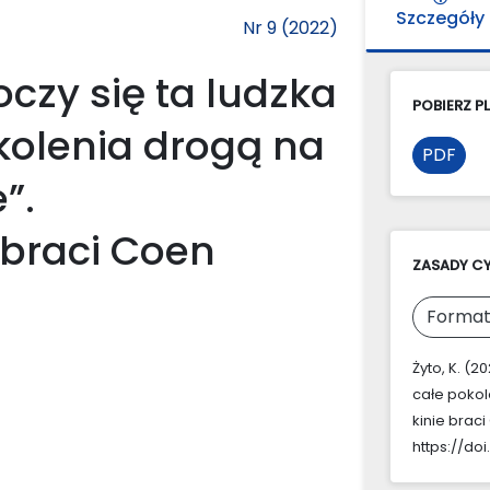
Szczegóły
Nr 9 (2022)
czy się ta ludzka
POBIERZ PL
kolenia drogą na
PDF
”.
 braci Coen
ZASADY C
Format
Żyto, K. (
całe pokol
kinie brac
https://doi