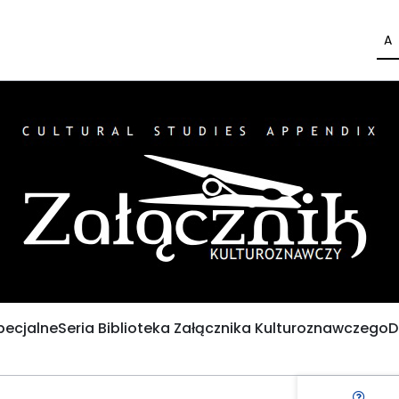
A
pecjalne
Seria Biblioteka Załącznika Kulturoznawczego
D