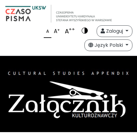
++
A
+
A
Zaloguj
A
Język Polski