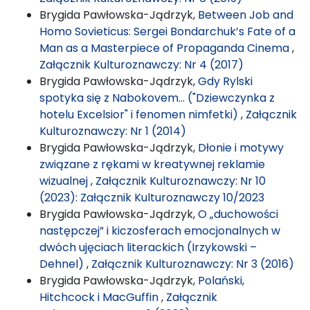
Brygida Pawłowska-Jądrzyk,
Between Job and
Homo Sovieticus: Sergei Bondarchuk’s Fate of a
Man as a Masterpiece of Propaganda Cinema
,
Załącznik Kulturoznawczy: Nr 4 (2017)
Brygida Pawłowska-Jądrzyk,
Gdy Rylski
spotyka się z Nabokovem… ("Dziewczynka z
hotelu Excelsior" i fenomen nimfetki)
,
Załącznik
Kulturoznawczy: Nr 1 (2014)
Brygida Pawłowska-Jądrzyk,
Dłonie i motywy
związane z rękami w kreatywnej reklamie
wizualnej
,
Załącznik Kulturoznawczy: Nr 10
(2023): Załącznik Kulturoznawczy 10/2023
Brygida Pawłowska-Jądrzyk,
O „duchowości
następczej” i kiczosferach emocjonalnych w
dwóch ujęciach literackich (Irzykowski –
Dehnel)
,
Załącznik Kulturoznawczy: Nr 3 (2016)
Brygida Pawłowska-Jądrzyk,
Polański,
Hitchcock i MacGuffin
,
Załącznik