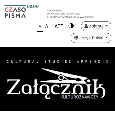
++
A
+
A
Zaloguj
A
Język Polski