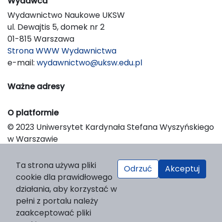
Wydawca
Wydawnictwo Naukowe UKSW
ul. Dewajtis 5, domek nr 2
01-815 Warszawa
Strona WWW Wydawnictwa
e-mail:
wydawnictwo@uksw.edu.pl
Ważne adresy
O platformie
© 2023 Uniwersytet Kardynała Stefana Wyszyńskiego
w Warszawie
Support & Customization by LIBCOM
Platform & Workflow by OJS/PKP
Ta strona używa pliki
Odrzuć
Akceptuj
cookie dla prawidłowego
działania, aby korzystać w
pełni z portalu należy
zaakceptować pliki