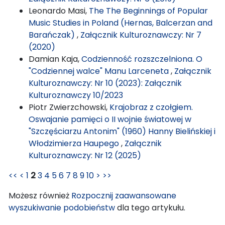
Leonardo Masi,
The The Beginnings of Popular
Music Studies in Poland (Hernas, Balcerzan and
Barańczak)
,
Załącznik Kulturoznawczy: Nr 7
(2020)
Damian Kaja,
Codzienność rozszczelniona. O
"Codziennej walce" Manu Larceneta
,
Załącznik
Kulturoznawczy: Nr 10 (2023): Załącznik
Kulturoznawczy 10/2023
Piotr Zwierzchowski,
Krajobraz z czołgiem.
Oswajanie pamięci o II wojnie światowej w
"Szczęściarzu Antonim" (1960) Hanny Bielińskiej i
Włodzimierza Haupego
,
Załącznik
Kulturoznawczy: Nr 12 (2025)
<<
<
1
2
3
4
5
6
7
8
9
10
>
>>
Możesz również
Rozpocznij zaawansowane
wyszukiwanie podobieństw
dla tego artykułu.