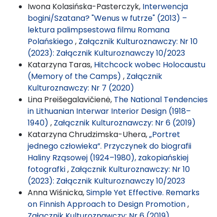
Iwona Kolasińska-Pasterczyk,
Interwencja
bogini/Szatana? "Wenus w futrze" (2013) –
lektura palimpsestowa filmu Romana
Polańskiego
,
Załącznik Kulturoznawczy: Nr 10
(2023): Załącznik Kulturoznawczy 10/2023
Katarzyna Taras,
Hitchcock wobec Holocaustu
(Memory of the Camps)
,
Załącznik
Kulturoznawczy: Nr 7 (2020)
Lina Preišegalavičienė,
The National Tendencies
in Lithuanian Interwar Interior Design (1918–
1940)
,
Załącznik Kulturoznawczy: Nr 6 (2019)
Katarzyna Chrudzimska-Uhera,
„Portret
jednego człowieka”. Przyczynek do biografii
Haliny Rząsowej (1924–1980), zakopiańskiej
fotografki
,
Załącznik Kulturoznawczy: Nr 10
(2023): Załącznik Kulturoznawczy 10/2023
Anna Wiśnicka,
Simple Yet Effective. Remarks
on Finnish Approach to Design Promotion
,
Załącznik Kulturoznawczy: Nr 6 (2019)