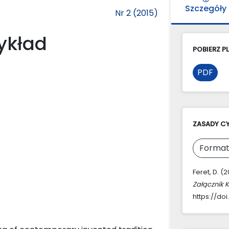
Szczegóły
Nr 2 (2015)
zykład
POBIERZ PL
PDF
ZASADY C
Format
Feret, D. (
Załącznik 
https://doi