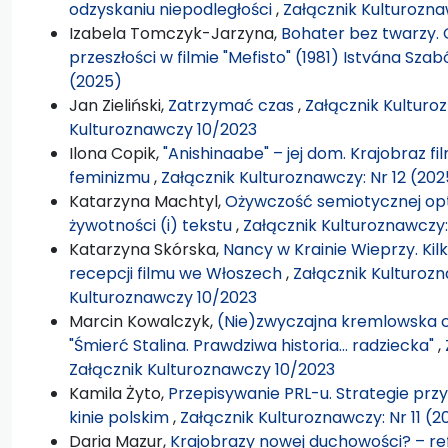
odzyskaniu niepodległości
,
Załącznik Kulturozna
Izabela Tomczyk-Jarzyna,
Bohater bez twarzy.
przeszłości w filmie "Mefisto" (1981) Istvána Sza
(2025)
Jan Zieliński,
Zatrzymać czas
,
Załącznik Kulturoz
Kulturoznawczy 10/2023
Ilona Copik,
"Anishinaabe" – jej dom. Krajobraz
feminizmu
,
Załącznik Kulturoznawczy: Nr 12 (202
Katarzyna Machtyl,
Ożywczość semiotycznej opt
żywotności (i) tekstu
,
Załącznik Kulturoznawczy:
Katarzyna Skórska,
Nancy w Krainie Wieprzy. Ki
recepcji filmu we Włoszech
,
Załącznik Kulturozn
Kulturoznawczy 10/2023
Marcin Kowalczyk,
(Nie)zwyczajna kremlowska co
"Śmierć Stalina. Prawdziwa historia… radziecka"
,
Załącznik Kulturoznawczy 10/2023
Kamila Żyto,
Przepisywanie PRL-u. Strategie pr
kinie polskim
,
Załącznik Kulturoznawczy: Nr 11 (2
Daria Mazur,
Krajobrazy nowej duchowości? – re