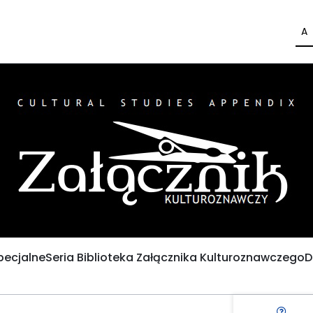
A
pecjalne
Seria Biblioteka Załącznika Kulturoznawczego
D