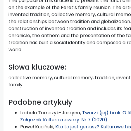
The purpose of this article is to present the functio
on the example of the Feret’s family reunion. The artic
invented tradition, collective memory, cultural mem
the relationships between tradition and globalization.
construction of invented tradition and includes its fe
chronicle, the anthem and the presentation of the fami
tradition has built a social identity and composed a
world
Słowa kluczowe:
collective memory, cultural memory, tradition, invented
family
Podobne artykuły
Izabela Tomczyk-Jarzyna,
Twarz i (jej) brak. O
Załącznik Kulturoznawczy: Nr 7 (2020)
Paweł Kuciński,
Kto to jest geniusz? Kulturowe hi