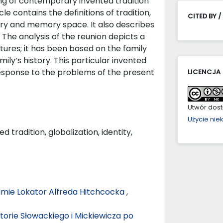
ning of contemporary invented tradition
le contains the definitions of tradition,
CITED BY /
ory and memory space. It also describes
 The analysis of the reunion depicts a
atures; it has been based on the family
ly’s history. This particular invented
 response to the problems of the present
LICENCJA
Utwór dostę
Użycie ni
 tradition, globalization, identity,
 filmie Lokator Alfreda Hitchcocka
,
storie Słowackiego i Mickiewicza po