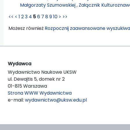
Małgorzaty Szumowskiej
,
Załącznik Kulturoznawc
<<
<
1
2
3
4
5
6
7
8
9
10
>
>>
Możesz również
Rozpocznij zaawansowane wyszukiwa
Wydawca
Wydawnictwo Naukowe UKSW
ul. Dewajtis 5, domek nr 2
01-815 Warszawa
Strona WWW Wydawnictwa
e-mail:
wydawnictwo@uksw.edu.pl