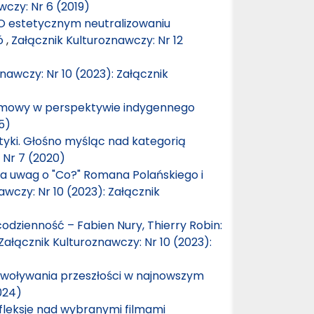
wczy: Nr 6 (2019)
 O estetycznym neutralizowaniu
bó
,
Załącznik Kulturoznawczy: Nr 12
nawczy: Nr 10 (2023): Załącznik
 filmowy w perspektywie indygennego
5)
yki. Głośno myśląc nad kategorią
 Nr 7 (2020)
lka uwag o "Co?" Romana Polańskiego i
awczy: Nr 10 (2023): Załącznik
dzienność – Fabien Nury, Thierry Robin:
Załącznik Kulturoznawczy: Nr 10 (2023):
zywoływania przeszłości w najnowszym
024)
fleksje nad wybranymi filmami