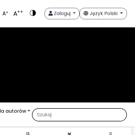
++
A
+
A
Zaloguj
Język Polski
la autorów