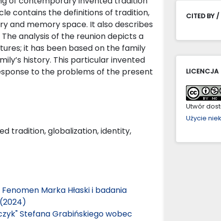
ning of contemporary invented tradition
le contains the definitions of tradition,
CITED BY /
ory and memory space. It also describes
 The analysis of the reunion depicts a
atures; it has been based on the family
ly’s history. This particular invented
 response to the problems of the present
LICENCJA
Utwór dostę
Użycie ni
 tradition, globalization, identity,
 Fenomen Marka Hłaski i badania
 (2024)
zczyk" Stefana Grabińskiego wobec