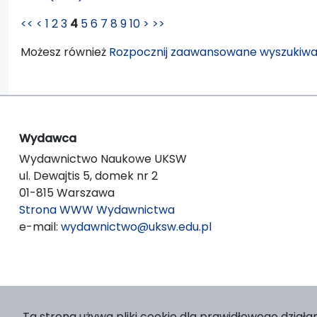
<<
<
1
2
3
4
5
6
7
8
9
10
>
>>
Możesz również
Rozpocznij zaawansowane wyszukiwa
Wydawca
Wydawnictwo Naukowe UKSW
ul. Dewajtis 5, domek nr 2
01-815 Warszawa
Strona WWW Wydawnictwa
e-mail:
wydawnictwo@uksw.edu.pl
Ta strona używa pliki cookie dla prawidłowego działan