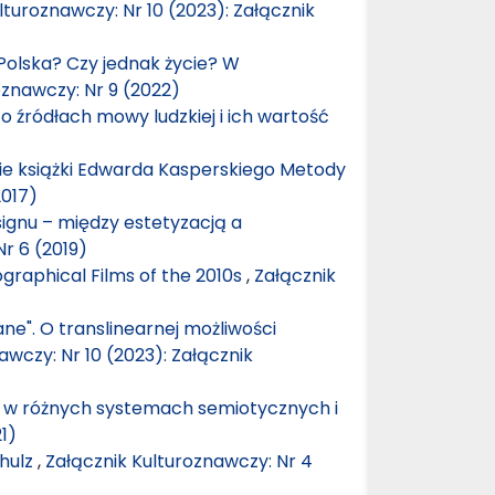
lturoznawczy: Nr 10 (2023): Załącznik
 Polska? Czy jednak życie? W
oznawczy: Nr 9 (2022)
 o źródłach mowy ludzkiej i ich wartość
sie książki Edwarda Kasperskiego Metody
2017)
ignu – między estetyzacją a
r 6 (2019)
ographical Films of the 2010s
,
Załącznik
e". O translinearnej możliwości
awczy: Nr 10 (2023): Załącznik
” w różnych systemach semiotycznych i
1)
hulz
,
Załącznik Kulturoznawczy: Nr 4