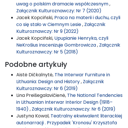
uwag o polskim dramacie współczesnym
,
Załącznik Kulturoznawczy: Nr 7 (2020)
Jacek Kopciński,
Praca na materii i duchu, czyli
co się stało w Ciemnym Lesie
,
Załącznik
Kulturoznawczy: Nr 9 (2022)
Jacek Kopciński,
Upupianie Henryka, czyli
NeKrošius inscenizuje Gombrowicza
,
Załącznik
Kulturoznawczy: Nr 5 (2018)
Podobne artykuły
Aistė Dičkalnytė,
The Interwar Furniture in
Lithuania: Design and History
,
Załącznik
Kulturoznawczy: Nr 6 (2019)
Lina Preišegalavičienė,
The National Tendencies
in Lithuanian Interwar Interior Design (1918–
1940)
,
Załącznik Kulturoznawczy: Nr 6 (2019)
Justyna Kowal,
Teatralny ekwiwalent literackiej
autonarracji . Przypadek 'Kronosu' Krzysztofa