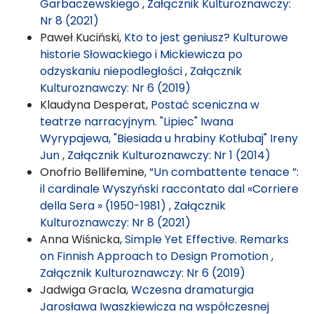
Garbaczewskiego
,
Załącznik Kulturoznawczy:
Nr 8 (2021)
Paweł Kuciński,
Kto to jest geniusz? Kulturowe
historie Słowackiego i Mickiewicza po
odzyskaniu niepodległości
,
Załącznik
Kulturoznawczy: Nr 6 (2019)
Klaudyna Desperat,
Postać sceniczna w
teatrze narracyjnym. "Lipiec" Iwana
Wyrypajewa, "Biesiada u hrabiny Kotłubaj" Ireny
Jun
,
Załącznik Kulturoznawczy: Nr 1 (2014)
Onofrio Bellifemine,
“Un combattente tenace ”:
il cardinale Wyszyński raccontato dal «Corriere
della Sera » (1950-1981)
,
Załącznik
Kulturoznawczy: Nr 8 (2021)
Anna Wiśnicka,
Simple Yet Effective. Remarks
on Finnish Approach to Design Promotion
,
Załącznik Kulturoznawczy: Nr 6 (2019)
Jadwiga Gracla,
Wczesna dramaturgia
Jarosława Iwaszkiewicza na współczesnej