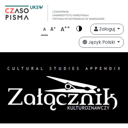
++
A
+
A
Zaloguj
A
Język Polski