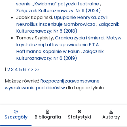
scenie. „Kwidama” potyczki teatralne
,
Załącznik Kulturoznawczy: Nr 11 (2024)
Jacek Kopciński,
Upupianie Henryka, czyli
NeKrošius inscenizuje Gombrowicza
,
Załącznik
Kulturoznawczy: Nr 5 (2018)
Tomasz Szybisty,
Granica życia i śmierci. Motyw
krystalicznej tafli w opowiadaniu E.T.A.
Hoffmanna Kopalnie w Falun
,
Załącznik
Kulturoznawczy: Nr 6 (2019)
1
2
3
4
5
6
7
>
>>
Możesz również
Rozpocznij zaawansowane
wyszukiwanie podobieństw
dla tego artykułu.
Szczegóły
Bibliografia
Statystyki
Autorzy