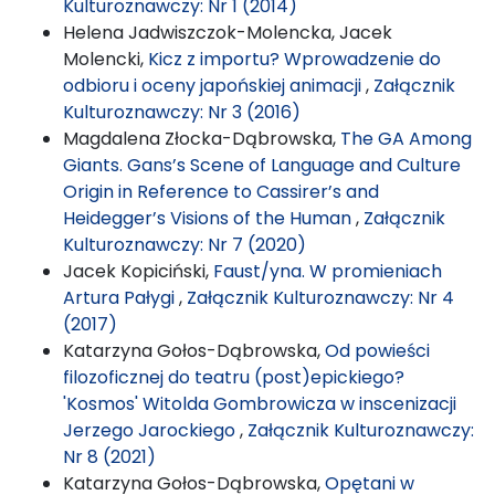
Kulturoznawczy: Nr 1 (2014)
Helena Jadwiszczok-Molencka, Jacek
Molencki,
Kicz z importu? Wprowadzenie do
odbioru i oceny japońskiej animacji
,
Załącznik
Kulturoznawczy: Nr 3 (2016)
Magdalena Złocka-Dąbrowska,
The GA Among
Giants. Gans’s Scene of Language and Culture
Origin in Reference to Cassirer’s and
Heidegger’s Visions of the Human
,
Załącznik
Kulturoznawczy: Nr 7 (2020)
Jacek Kopiciński,
Faust/yna. W promieniach
Artura Pałygi
,
Załącznik Kulturoznawczy: Nr 4
(2017)
Katarzyna Gołos-Dąbrowska,
Od powieści
filozoficznej do teatru (post)epickiego?
'Kosmos' Witolda Gombrowicza w inscenizacji
Jerzego Jarockiego
,
Załącznik Kulturoznawczy:
Nr 8 (2021)
Katarzyna Gołos-Dąbrowska,
Opętani w