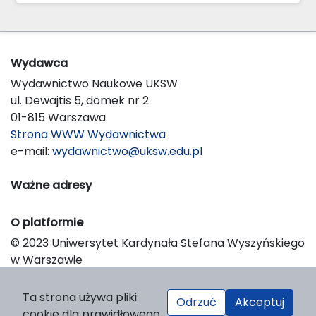
Wydawca
Wydawnictwo Naukowe UKSW
ul. Dewajtis 5, domek nr 2
01-815 Warszawa
Strona WWW Wydawnictwa
e-mail:
wydawnictwo@uksw.edu.pl
Ważne adresy
O platformie
© 2023 Uniwersytet Kardynała Stefana Wyszyńskiego
w Warszawie
Support & Customization by LIBCOM
Platform & Workflow by OJS/PKP
Ta strona używa pliki
Odrzuć
Akceptuj
cookie dla prawidłowego