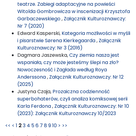
teatrze. Zabiegi adaptacyjne na powieści
Witolda Gombrowicza w inscenizacji Krzysztofa
Garbaczewskiego
,
Załącznik Kulturoznawczy:
Nr 7 (2020)
Edward Kasperski,
Kategoria możliwości w myśli
i pisarstwie Sørena Kierkegaarda
,
Załącznik
Kulturoznawczy: Nr 3 (2016)
Dagmara Jaszewska,
Czy ziemia nasza jest
wspaniała, czy może jesteśmy ślepi na zło?
Nowoczesność i Zagłada według Roya
Anderssona
,
Załącznik Kulturoznawczy: Nr 12
(2025)
Justyna Czaja,
Prozaiczna codzienność
superbohaterów, czyli analiza komiksowej serii
Karla Ferdona
,
Załącznik Kulturoznawczy: Nr 10
(2023): Załącznik Kulturoznawczy 10/2023
<<
<
1
2
3
4
5
6
7
8
9
10
>
>>