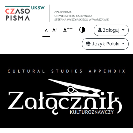
++
A
+
A
Zaloguj
A
Język Polski