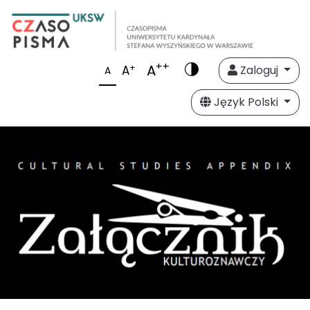
++
A
+
A
Zaloguj
A
Język Polski