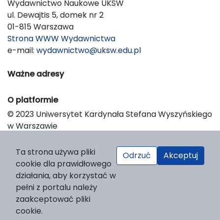
Wydawnictwo Naukowe UKSW
ul. Dewajtis 5, domek nr 2
01-815 Warszawa
Strona WWW Wydawnictwa
e-mail:
wydawnictwo@uksw.edu.pl
Ważne adresy
O platformie
© 2023 Uniwersytet Kardynała Stefana Wyszyńskiego
w Warszawie
Support & Customization by LIBCOM
Platform & Workflow by OJS/PKP
Ta strona używa pliki
Odrzuć
Akceptuj
cookie dla prawidłowego
działania, aby korzystać w
pełni z portalu należy
zaakceptować pliki
cookie.