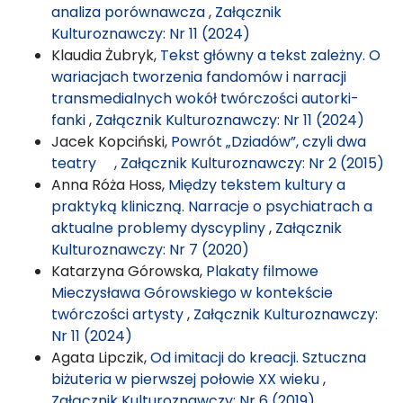
analiza porównawcza
,
Załącznik
Kulturoznawczy: Nr 11 (2024)
Klaudia Żubryk,
Tekst główny a tekst zależny. O
wariacjach tworzenia fandomów i narracji
transmedialnych wokół twórczości autorki-
fanki
,
Załącznik Kulturoznawczy: Nr 11 (2024)
Jacek Kopciński,
Powrót „Dziadów”, czyli dwa
teatry
,
Załącznik Kulturoznawczy: Nr 2 (2015)
Anna Róża Hoss,
Między tekstem kultury a
praktyką kliniczną. Narracje o psychiatrach a
aktualne problemy dyscypliny
,
Załącznik
Kulturoznawczy: Nr 7 (2020)
Katarzyna Górowska,
Plakaty filmowe
Mieczysława Górowskiego w kontekście
twórczości artysty
,
Załącznik Kulturoznawczy:
Nr 11 (2024)
Agata Lipczik,
Od imitacji do kreacji. Sztuczna
biżuteria w pierwszej połowie XX wieku
,
Załącznik Kulturoznawczy: Nr 6 (2019)