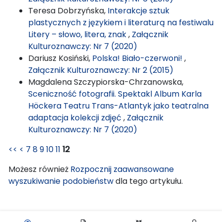
Teresa Dobrzyńska,
Interakcje sztuk
plastycznych z językiem i literaturą na festiwalu
Litery – słowo, litera, znak
,
Załącznik
Kulturoznawczy: Nr 7 (2020)
Dariusz Kosiński,
Polska! Biało-czerwoni!
,
Załącznik Kulturoznawczy: Nr 2 (2015)
Magdalena Szczypiorska-Chrzanowska,
Sceniczność fotografii. Spektakl Album Karla
Höckera Teatru Trans-Atlantyk jako teatralna
adaptacja kolekcji zdjęć
,
Załącznik
Kulturoznawczy: Nr 7 (2020)
<<
<
7
8
9
10
11
12
Możesz również
Rozpocznij zaawansowane
wyszukiwanie podobieństw
dla tego artykułu.